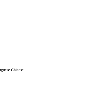
uguese
·
Chinese