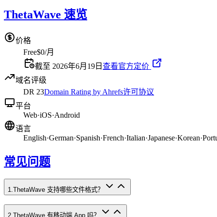
ThetaWave 速览
价格
Free
$0/月
截至 2026年6月19日
查看官方定价
域名评级
DR
23
Domain Rating by Ahrefs
许可协议
平台
Web
·
iOS
·
Android
语言
English
·
German
·
Spanish
·
French
·
Italian
·
Japanese
·
Korean
·
Port
常见问题
1
.
ThetaWave 支持哪些文件格式？
2
.
ThetaWave 有移动端 App 吗？