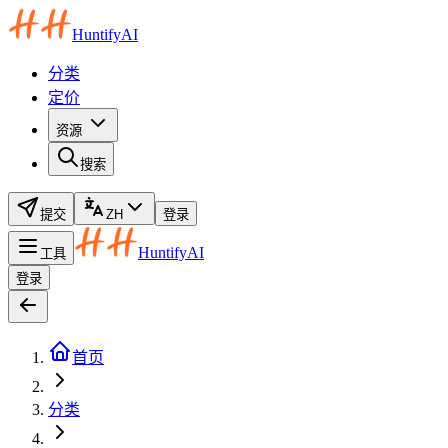
HuntifyAI
分类
定价
资源
搜索
提交
ZH
登录
HuntifyAI
工具
登录
首页
分类