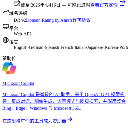
截至 2026年4月16日 — 可能已过时
查看官方定价
域名评级
DR
92
Domain Rating by Ahrefs
许可协议
平台
Web
·
API
语言
English
·
German
·
Spanish
·
French
·
Italian
·
Japanese
·
Korean
·
Port
赞助位
Microsoft Copilot
Microsoft Copilot 是微软的 AI 助手，基于 OpenAI GPT 模型构
建，集成对话、图像生成、语音模式与网页搜索，并深度整合
Bing、Edge、Windows 与 Microsoft 365。
在这里推广你的工具
成为赞助商