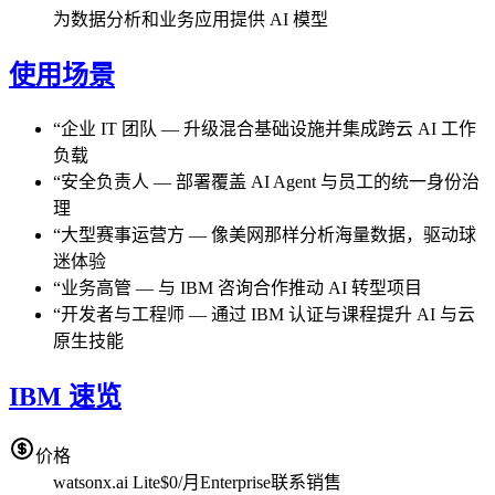
为数据分析和业务应用提供 AI 模型
使用场景
“
企业 IT 团队
—
升级混合基础设施并集成跨云 AI 工作
负载
“
安全负责人
—
部署覆盖 AI Agent 与员工的统一身份治
理
“
大型赛事运营方
—
像美网那样分析海量数据，驱动球
迷体验
“
业务高管
—
与 IBM 咨询合作推动 AI 转型项目
“
开发者与工程师
—
通过 IBM 认证与课程提升 AI 与云
原生技能
IBM 速览
价格
watsonx.ai Lite
$0/月
Enterprise
联系销售