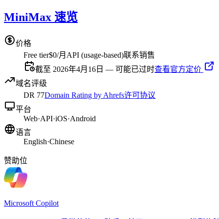
MiniMax 速览
价格
Free tier
$0/月
API (usage-based)
联系销售
截至 2026年4月16日 — 可能已过时
查看官方定价
域名评级
DR
77
Domain Rating by Ahrefs
许可协议
平台
Web
·
API
·
iOS
·
Android
语言
English
·
Chinese
赞助位
Microsoft Copilot