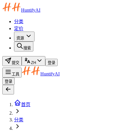
HuntifyAI
分类
定价
资源
搜索
提交
ZH
登录
HuntifyAI
工具
登录
首页
分类