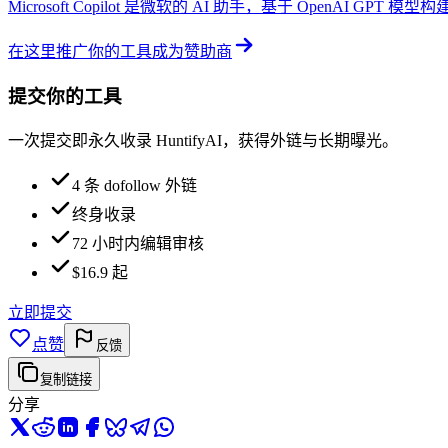
Microsoft Copilot 是微软的 AI 助手，基于 OpenAI GP
在这里推广你的工具
成为赞助商
提交你的工具
一次提交即永久收录 HuntifyAI，获得外链与长期曝光。
4 条 dofollow 外链
终身收录
72 小时内编辑审核
$16.9 起
立即提交
点赞
反馈
复制链接
分享