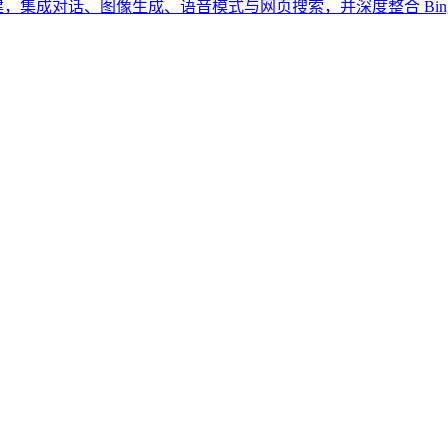
T 模型构建，集成对话、图像生成、语音模式与网页搜索，并深度整合 Bing、Edge