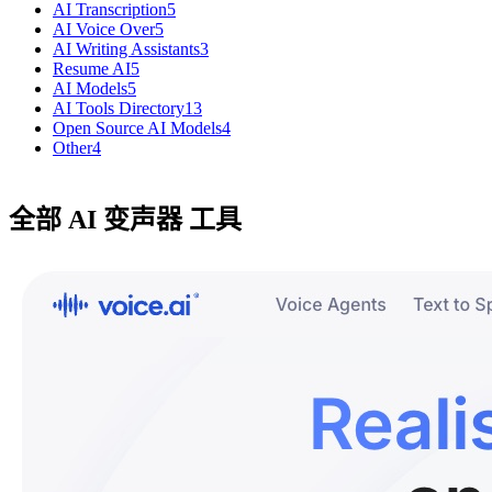
AI Transcription
5
AI Voice Over
5
AI Writing Assistants
3
Resume AI
5
AI Models
5
AI Tools Directory
13
Open Source AI Models
4
Other
4
全部 AI 变声器 工具