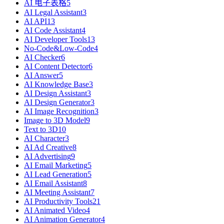
AI 电子表格
5
AI Legal Assistant
3
AI API
13
AI Code Assistant
4
AI Developer Tools
13
No-Code&Low-Code
4
AI Checker
6
AI Content Detector
6
AI Answer
5
AI Knowledge Base
3
AI Design Assistant
3
AI Design Generator
3
AI Image Recognition
3
Image to 3D Model
9
Text to 3D
10
AI Character
3
AI Ad Creative
8
AI Advertising
9
AI Email Marketing
5
AI Lead Generation
5
AI Email Assistant
8
AI Meeting Assistant
7
AI Productivity Tools
21
AI Animated Video
4
AI Animation Generator
4