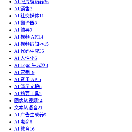
AI 照片编辑器
36
AI 销售
7
AI 社交媒体
11
AI 翻译器
8
AI 辅导
9
AI 视频 API
14
AI 视频编辑器
15
AI 代码生成
35
AI 人性化
6
AI Logo 生成器
3
AI 营销
19
AI 音乐 API
5
AI 演示文稿
6
AI 摘要工具
5
图像转视频
14
文本转语音
21
AI 广告生成器
9
AI 电商
6
AI 教育
16