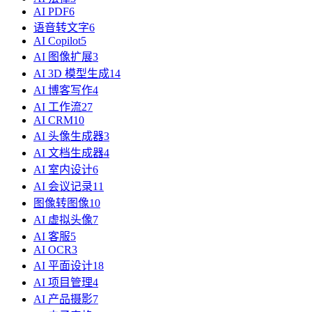
AI PDF
6
语音转文字
6
AI Copilot
5
AI 图像扩展
3
AI 3D 模型生成
14
AI 博客写作
4
AI 工作流
27
AI CRM
10
AI 头像生成器
3
AI 文档生成器
4
AI 室内设计
6
AI 会议记录
11
图像转图像
10
AI 虚拟头像
7
AI 客服
5
AI OCR
3
AI 平面设计
18
AI 项目管理
4
AI 产品摄影
7