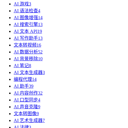
AI 游戏
3
AI 语法检查
4
AI 图像增强
14
AI 搜索引擎
13
AI 文本 API
19
AI 写作助手
13
文本转视频
16
AI 数据分析
52
AI 背景移除
10
AI 笔记
8
AI 文本生成器
3
编程代理
14
AI 助手
39
AI 内容创作
32
AI 口型同步
4
AI 声音克隆
9
文本转图像
9
AI 艺术生成器
7
AI 法律
3