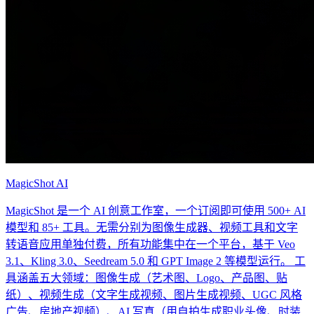
MagicShot AI
MagicShot 是一个 AI 创意工作室，一个订阅即可使用 500+ AI
模型和 85+ 工具。无需分别为图像生成器、视频工具和文字
转语音应用单独付费，所有功能集中在一个平台，基于 Veo
3.1、Kling 3.0、Seedream 5.0 和 GPT Image 2 等模型运行。 工
具涵盖五大领域：图像生成（艺术图、Logo、产品图、贴
纸）、视频生成（文字生成视频、图片生成视频、UGC 风格
广告、房地产视频）、AI 写真（用自拍生成职业头像、时装