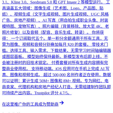
3.1、Kling 3.0、Seedream 5.0 和 GPT Image 2 等模型运行。 工
具涵盖五大领域：图像生成（艺术图、Logo、产品图、贴
纸）、视频生成（文字生成视频、图片生成视频、UGC 风格
广告、房地产视频）、AI 写真（用自拍生成职业头像、时装
模特图、宠物写真）、照片编辑（背景移除、放大至 4K、老
照片修复）以及音频（配音、音乐生成、转录）。 你将获
得： 一个订阅取代五个。单一积分余额通用于所有工具，无
需为图像、视频和音频分别叠加每月 $20 的套餐。 零技术门
槛。选择工具、输入需求、下载结果，无需学习时间轴编辑器
或图层面板。 模型始终保持最新。新模型发布后即上线，不
会被注册时的旧技术锁定。 付费套餐对所有生成内容拥有完
整商业使用权。 支持移动端。iOS 应用可在手机上完成 AI 写
真、图像和视频生成。 超过 500,000 名创作者正在使用，数据
可以证明：累计生成 50M+ 图像和 8M+ 视频。专为网红、电
商卖家、代理机构和房地产经纪人打造，无需组建制作团队即
可持续产出内容。Trustpilot 评分 4.7/5。
在这里推广你的工具
成为赞助商