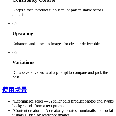
Keeps a face, product silhouette, or palette stable across
outputs.
05
Upscaling
Enhances and upscales images for cleaner deliverables.
06
Variations
Runs several versions of a prompt to compare and pick the
best.
使用场景
“
Ecommerce seller
—
A seller edits product photos and swaps
backgrounds from a text prompt.
“
Content creator
—
A creator generates thumbnails and social
visuals guided by reference images.