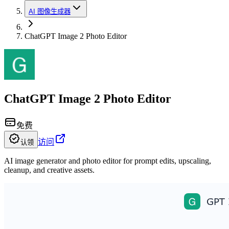
AI 图像生成器
ChatGPT Image 2 Photo Editor
ChatGPT Image 2 Photo Editor
免费
访问
认领
AI image generator and photo editor for prompt edits, upscaling,
cleanup, and creative assets.