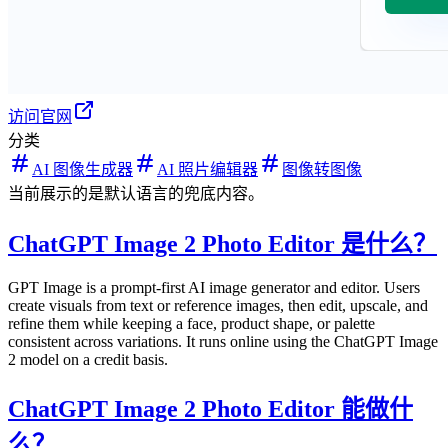
访问官网
分类
AI 图像生成器
AI 照片编辑器
图像转图像
当前展示的是默认语言的兜底内容。
ChatGPT Image 2 Photo Editor 是什么？
GPT Image is a prompt-first AI image generator and editor. Users
create visuals from text or reference images, then edit, upscale, and
refine them while keeping a face, product shape, or palette
consistent across variations. It runs online using the ChatGPT Image
2 model on a credit basis.
ChatGPT Image 2 Photo Editor 能做什
么？