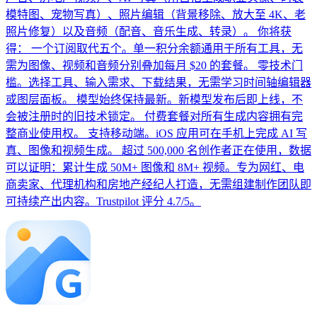
模特图、宠物写真）、照片编辑（背景移除、放大至 4K、老
照片修复）以及音频（配音、音乐生成、转录）。 你将获
得： 一个订阅取代五个。单一积分余额通用于所有工具，无
需为图像、视频和音频分别叠加每月 $20 的套餐。 零技术门
槛。选择工具、输入需求、下载结果，无需学习时间轴编辑器
或图层面板。 模型始终保持最新。新模型发布后即上线，不
会被注册时的旧技术锁定。 付费套餐对所有生成内容拥有完
整商业使用权。 支持移动端。iOS 应用可在手机上完成 AI 写
真、图像和视频生成。 超过 500,000 名创作者正在使用，数据
可以证明：累计生成 50M+ 图像和 8M+ 视频。专为网红、电
商卖家、代理机构和房地产经纪人打造，无需组建制作团队即
可持续产出内容。Trustpilot 评分 4.7/5。