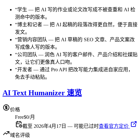
“
学生
—
把 AI 写的作业或论文改写成不被查重和 AI 检
测命中的版本。
“
博主和记者
—
把 AI 起稿的段落改得更自然，便于直接
发文。
“
营销内容团队
—
把 AI 草稿的 SEO 文章、产品文案改
写成像人写的版本。
“
公司团队
—
润色 AI 写的客户邮件、产品介绍和社媒贴
文，让它们更像真人口吻。
“
开发者
—
通过 Pro API 把改写能力集成进自家应用，
免去手动粘贴。
AI Text Humanizer 速览
价格
Free
$0/月
截至 2026年4月17日 — 可能已过时
查看官方定价
域名评级