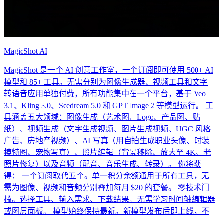
MagicShot AI
MagicShot 是一个 AI 创意工作室，一个订阅即可使用 500+ AI
模型和 85+ 工具。无需分别为图像生成器、视频工具和文字
转语音应用单独付费，所有功能集中在一个平台，基于 Veo
3.1、Kling 3.0、Seedream 5.0 和 GPT Image 2 等模型运行。 工
具涵盖五大领域：图像生成（艺术图、Logo、产品图、贴
纸）、视频生成（文字生成视频、图片生成视频、UGC 风格
广告、房地产视频）、AI 写真（用自拍生成职业头像、时装
模特图、宠物写真）、照片编辑（背景移除、放大至 4K、老
照片修复）以及音频（配音、音乐生成、转录）。 你将获
得： 一个订阅取代五个。单一积分余额通用于所有工具，无
需为图像、视频和音频分别叠加每月 $20 的套餐。 零技术门
槛。选择工具、输入需求、下载结果，无需学习时间轴编辑器
或图层面板。 模型始终保持最新。新模型发布后即上线，不