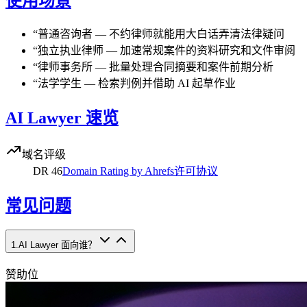
使用场景
“
普通咨询者
—
不约律师就能用大白话弄清法律疑问
“
独立执业律师
—
加速常规案件的资料研究和文件审阅
“
律师事务所
—
批量处理合同摘要和案件前期分析
“
法学学生
—
检索判例并借助 AI 起草作业
AI Lawyer 速览
域名评级
DR
46
Domain Rating by Ahrefs
许可协议
常见问题
1
.
AI Lawyer 面向谁？
赞助位