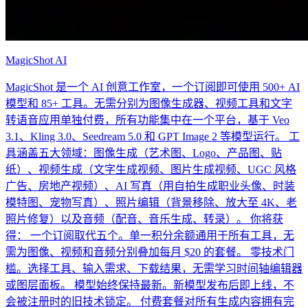
MagicShot AI
MagicShot 是一个 AI 创意工作室，一个订阅即可使用 500+ AI
模型和 85+ 工具。无需分别为图像生成器、视频工具和文字
转语音应用单独付费，所有功能集中在一个平台，基于 Veo
3.1、Kling 3.0、Seedream 5.0 和 GPT Image 2 等模型运行。 工
具涵盖五大领域：图像生成（艺术图、Logo、产品图、贴
纸）、视频生成（文字生成视频、图片生成视频、UGC 风格
广告、房地产视频）、AI 写真（用自拍生成职业头像、时装
模特图、宠物写真）、照片编辑（背景移除、放大至 4K、老
照片修复）以及音频（配音、音乐生成、转录）。 你将获
得： 一个订阅取代五个。单一积分余额通用于所有工具，无
需为图像、视频和音频分别叠加每月 $20 的套餐。 零技术门
槛。选择工具、输入需求、下载结果，无需学习时间轴编辑器
或图层面板。 模型始终保持最新。新模型发布后即上线，不
会被注册时的旧技术锁定。 付费套餐对所有生成内容拥有完