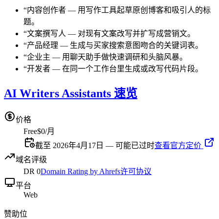
“
内容创作者
—
用写作工具起草原创博客和吸引人的标
题。
“
文案撰写人
—
对现有文案改写并扩写成营销文。
“
产品经理
—
生成与买家搜索意图吻合的关键词表。
“
企业主
—
用聊天助手做快速调研和头脑风暴。
“
开发者
—
在同一个工作台里生成或改写代码片段。
AI Writers Assistants 速览
价格
Free
$0/月
截至 2026年4月17日 — 可能已过时
查看官方定价
域名评级
DR
0
Domain Rating by Ahrefs
许可协议
平台
Web
赞助位