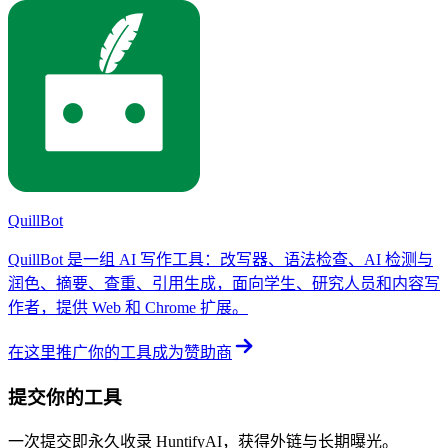
QuillBot
QuillBot 是一组 AI 写作工具：改写器、语法检查、AI 检测与
润色、摘要、查重、引用生成，面向学生、研究人员和内容写
作者，提供 Web 和 Chrome 扩展。
在这里推广你的工具
成为赞助商
提交你的工具
一次提交即永久收录 HuntifyAI，获得外链与长期曝光。