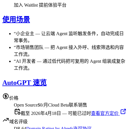
加入 Waitlist 提前体验平台
使用场景
“
小企业主
—
让云端 Agent 监听触发条件，自动完成日
常事务。
“
市场销售团队
—
把 Agent 接入外呼、线索筛选和内容
工作流。
“
AI 开发者
—
通过低代码把可复用的 Agent 组装成复杂
工作流。
AutoGPT 速览
价格
Open Source
$0/月
Cloud Beta
联系销售
截至 2026年4月18日 — 可能已过时
查看官方定价
域名评级
DR
64
Domain Rating by Ahrefs
许可协议