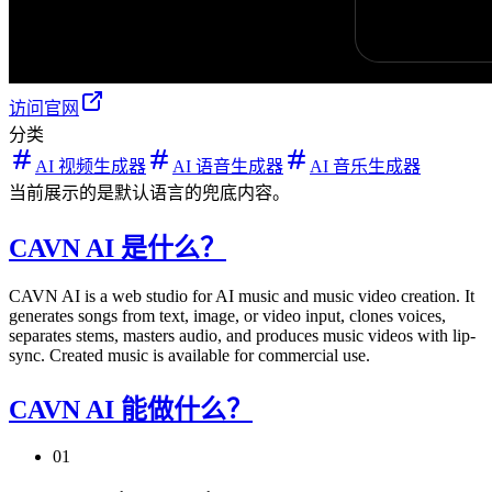
访问官网
分类
AI 视频生成器
AI 语音生成器
AI 音乐生成器
当前展示的是默认语言的兜底内容。
CAVN AI 是什么？
CAVN AI is a web studio for AI music and music video creation. It
generates songs from text, image, or video input, clones voices,
separates stems, masters audio, and produces music videos with lip-
sync. Created music is available for commercial use.
CAVN AI 能做什么？
01