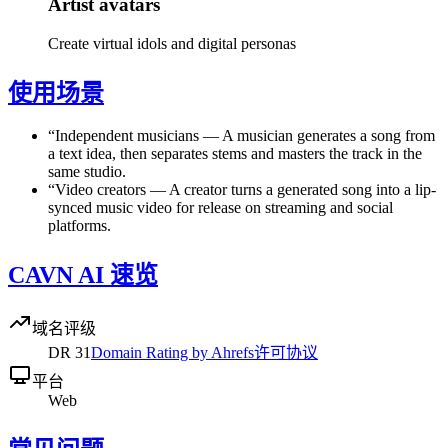
Artist avatars
Create virtual idols and digital personas
使用场景
“
Independent musicians
—
A musician generates a song from
a text idea, then separates stems and masters the track in the
same studio.
“
Video creators
—
A creator turns a generated song into a lip-
synced music video for release on streaming and social
platforms.
CAVN AI 速览
域名评级
DR
31
Domain Rating by Ahrefs
许可协议
平台
Web