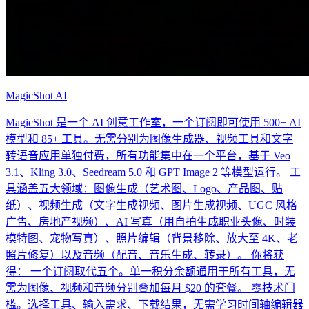
MagicShot AI
MagicShot 是一个 AI 创意工作室，一个订阅即可使用 500+ AI
模型和 85+ 工具。无需分别为图像生成器、视频工具和文字
转语音应用单独付费，所有功能集中在一个平台，基于 Veo
3.1、Kling 3.0、Seedream 5.0 和 GPT Image 2 等模型运行。 工
具涵盖五大领域：图像生成（艺术图、Logo、产品图、贴
纸）、视频生成（文字生成视频、图片生成视频、UGC 风格
广告、房地产视频）、AI 写真（用自拍生成职业头像、时装
模特图、宠物写真）、照片编辑（背景移除、放大至 4K、老
照片修复）以及音频（配音、音乐生成、转录）。 你将获
得： 一个订阅取代五个。单一积分余额通用于所有工具，无
需为图像、视频和音频分别叠加每月 $20 的套餐。 零技术门
槛。选择工具、输入需求、下载结果，无需学习时间轴编辑器