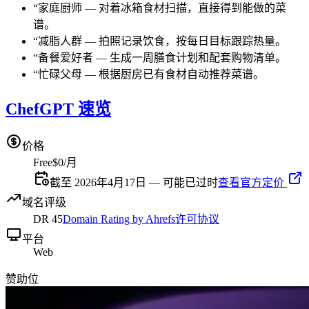
“
家庭厨师
—
对着冰箱食材扫描，直接得到能做的菜
谱。
“
减脂人群
—
拍照记录饮食，按每日目标跟踪热量。
“
备餐爱好者
—
生成一周膳食计划和配套购物清单。
“
忙碌父母
—
根据厨房已有食材自动推荐菜谱。
ChefGPT 速览
价格
Free
$0/月
截至 2026年4月17日 — 可能已过时
查看官方定价
域名评级
DR
45
Domain Rating by Ahrefs
许可协议
平台
Web
赞助位