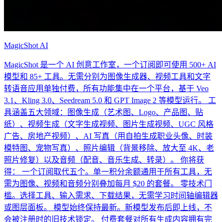
MagicShot AI
MagicShot 是一个 AI 创意工作室，一个订阅即可使用 500+ AI
模型和 85+ 工具。无需分别为图像生成器、视频工具和文字
转语音应用单独付费，所有功能集中在一个平台，基于 Veo
3.1、Kling 3.0、Seedream 5.0 和 GPT Image 2 等模型运行。 工
具涵盖五大领域：图像生成（艺术图、Logo、产品图、贴
纸）、视频生成（文字生成视频、图片生成视频、UGC 风格
广告、房地产视频）、AI 写真（用自拍生成职业头像、时装
模特图、宠物写真）、照片编辑（背景移除、放大至 4K、老
照片修复）以及音频（配音、音乐生成、转录）。 你将获
得： 一个订阅取代五个。单一积分余额通用于所有工具，无
需为图像、视频和音频分别叠加每月 $20 的套餐。 零技术门
槛。选择工具、输入需求、下载结果，无需学习时间轴编辑器
或图层面板。 模型始终保持最新。新模型发布后即上线，不
会被注册时的旧技术锁定。 付费套餐对所有生成内容拥有完