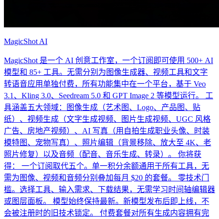
MagicShot AI
MagicShot 是一个 AI 创意工作室，一个订阅即可使用 500+ AI
模型和 85+ 工具。无需分别为图像生成器、视频工具和文字
转语音应用单独付费，所有功能集中在一个平台，基于 Veo
3.1、Kling 3.0、Seedream 5.0 和 GPT Image 2 等模型运行。 工
具涵盖五大领域：图像生成（艺术图、Logo、产品图、贴
纸）、视频生成（文字生成视频、图片生成视频、UGC 风格
广告、房地产视频）、AI 写真（用自拍生成职业头像、时装
模特图、宠物写真）、照片编辑（背景移除、放大至 4K、老
照片修复）以及音频（配音、音乐生成、转录）。 你将获
得： 一个订阅取代五个。单一积分余额通用于所有工具，无
需为图像、视频和音频分别叠加每月 $20 的套餐。 零技术门
槛。选择工具、输入需求、下载结果，无需学习时间轴编辑器
或图层面板。 模型始终保持最新。新模型发布后即上线，不
会被注册时的旧技术锁定。 付费套餐对所有生成内容拥有完