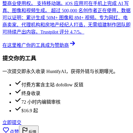
整商业使用权。 支持移动端。iOS 应用可在手机上完成 AI 写
真、图像和视频生成。 超过 500,000 名创作者正在使用，数据
可以证明：累计生成 50M+ 图像和 8M+ 视频。专为网红、电
商卖家、代理机构和房地产经纪人打造，无需组建制作团队即
可持续产出内容。Trustpilot 评分 4.7/5。
在这里推广你的工具
成为赞助商
提交你的工具
一次提交即永久收录 HuntifyAI，获得外链与长期曝光。
付费方案含主站 dofollow 反链
终身收录
72 小时内编辑审核
$16.9 起
立即提交
点赞
反馈