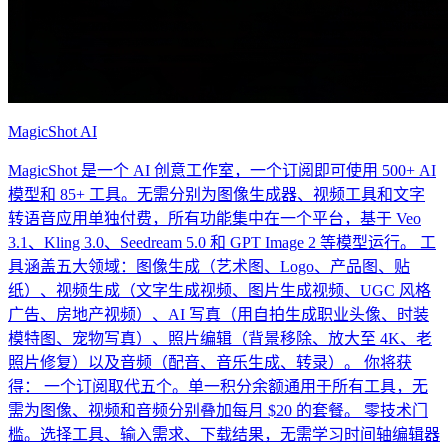
MagicShot AI
MagicShot 是一个 AI 创意工作室，一个订阅即可使用 500+ AI
模型和 85+ 工具。无需分别为图像生成器、视频工具和文字
转语音应用单独付费，所有功能集中在一个平台，基于 Veo
3.1、Kling 3.0、Seedream 5.0 和 GPT Image 2 等模型运行。 工
具涵盖五大领域：图像生成（艺术图、Logo、产品图、贴
纸）、视频生成（文字生成视频、图片生成视频、UGC 风格
广告、房地产视频）、AI 写真（用自拍生成职业头像、时装
模特图、宠物写真）、照片编辑（背景移除、放大至 4K、老
照片修复）以及音频（配音、音乐生成、转录）。 你将获
得： 一个订阅取代五个。单一积分余额通用于所有工具，无
需为图像、视频和音频分别叠加每月 $20 的套餐。 零技术门
槛。选择工具、输入需求、下载结果，无需学习时间轴编辑器