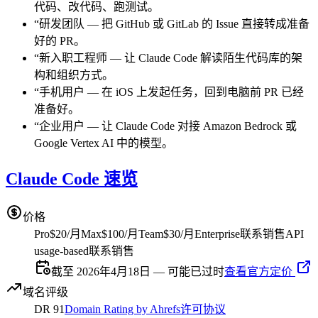
代码、改代码、跑测试。
“
研发团队
—
把 GitHub 或 GitLab 的 Issue 直接转成准备
好的 PR。
“
新入职工程师
—
让 Claude Code 解读陌生代码库的架
构和组织方式。
“
手机用户
—
在 iOS 上发起任务，回到电脑前 PR 已经
准备好。
“
企业用户
—
让 Claude Code 对接 Amazon Bedrock 或
Google Vertex AI 中的模型。
Claude Code 速览
价格
Pro
$20/月
Max
$100/月
Team
$30/月
Enterprise
联系销售
API
usage-based
联系销售
截至 2026年4月18日 — 可能已过时
查看官方定价
域名评级
DR
91
Domain Rating by Ahrefs
许可协议