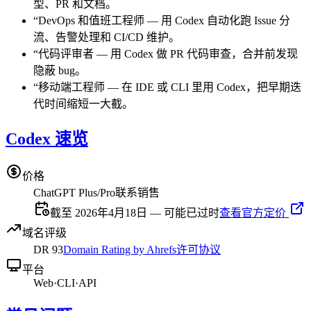
型、PR 和文档。
“
DevOps 和值班工程师
—
用 Codex 自动化跑 Issue 分
流、告警处理和 CI/CD 维护。
“
代码评审者
—
用 Codex 做 PR 代码审查，合并前发现
隐蔽 bug。
“
移动端工程师
—
在 IDE 或 CLI 里用 Codex，把早期迭
代时间缩短一大截。
Codex 速览
价格
ChatGPT Plus/Pro
联系销售
截至 2026年4月18日 — 可能已过时
查看官方定价
域名评级
DR
93
Domain Rating by Ahrefs
许可协议
平台
Web
·
CLI
·
API