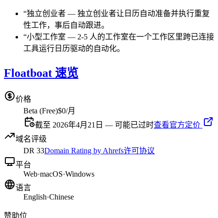
“
独立创业者
—
独立创业者让日历自动准备并执行重复
性工作，事后自动跟进。
“
小型工作室
—
2-5 人的工作室在一个工作区里跨已连接
工具运行日历驱动的自动化。
Floatboat 速览
价格
Beta (Free)
$0/月
截至 2026年4月21日 — 可能已过时
查看官方定价
域名评级
DR
33
Domain Rating by Ahrefs
许可协议
平台
Web
·
macOS
·
Windows
语言
English
·
Chinese
赞助位