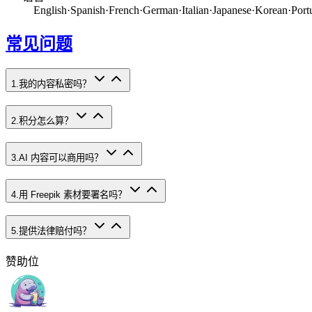
English
·
Spanish
·
French
·
German
·
Italian
·
Japanese
·
Korean
·
Port
常见问题
1
.
我的内容私密吗？
2
.
积分怎么算？
3
.
AI 内容可以商用吗？
4
.
用 Freepik 素材要署名吗？
5
.
提供法律赔付吗？
赞助位