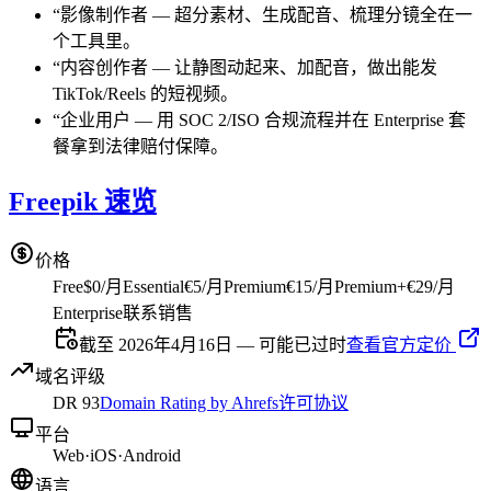
“
影像制作者
—
超分素材、生成配音、梳理分镜全在一
个工具里。
“
内容创作者
—
让静图动起来、加配音，做出能发
TikTok/Reels 的短视频。
“
企业用户
—
用 SOC 2/ISO 合规流程并在 Enterprise 套
餐拿到法律赔付保障。
Freepik 速览
价格
Free
$0/月
Essential
€5/月
Premium
€15/月
Premium+
€29/月
Enterprise
联系销售
截至 2026年4月16日 — 可能已过时
查看官方定价
域名评级
DR
93
Domain Rating by Ahrefs
许可协议
平台
Web
·
iOS
·
Android
语言