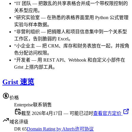
“
IT 团队
—
把散乱的共享表格合并成一个带权限控制的
关系型应用。
“
研究实验室
—
在熟悉的表格界面里用 Python 公式管理
实验与样本数据。
“
非营利组织
—
把捐赠人和项目信息集中到一个关系型
工作区，告别脆弱的 Excel。
“
小企业主
—
把 CRM、库存和财务表放在一起，并按角
色分配访问权限。
“
开发者
—
用 REST API、Webhook 和自定义小部件在
Grist 上搭内部工具。
Grist 速览
价格
Enterprise
联系销售
截至 2026年4月17日 — 可能已过时
查看官方定价
域名评级
DR
65
Domain Rating by Ahrefs
许可协议