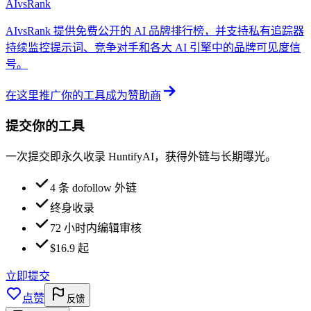
AIvsRank
AIvsRank 提供免费公开的 AI 品牌排行榜，并支持私有追踪器
持续监控提示词、竞争对手和各大 AI 引擎中的品牌可见度信
号。
在这里推广你的工具
成为赞助商
提交你的工具
一次提交即永久收录 HuntifyAI，获得外链与长期曝光。
4 条 dofollow 外链
终身收录
72 小时内编辑审核
$16.9 起
立即提交
点赞
反馈