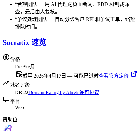
“
合规团队
—
用 AI 代理跑负面新闻、EDD 和制裁筛
查，最后由人复核。
“
争议处理团队
—
自动分诊客户 RFI 和争议工单，缩短
排队时间。
Socratix 速览
价格
Free
$0/月
截至 2026年4月17日 — 可能已过时
查看官方定价
域名评级
DR
22
Domain Rating by Ahrefs
许可协议
平台
Web
赞助位