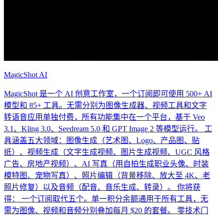
MagicShot AI
MagicShot 是一个 AI 创意工作室，一个订阅即可使用 500+ AI
模型和 85+ 工具。无需分别为图像生成器、视频工具和文字
转语音应用单独付费，所有功能集中在一个平台，基于 Veo
3.1、Kling 3.0、Seedream 5.0 和 GPT Image 2 等模型运行。 工
具涵盖五大领域：图像生成（艺术图、Logo、产品图、贴
纸）、视频生成（文字生成视频、图片生成视频、UGC 风格
广告、房地产视频）、AI 写真（用自拍生成职业头像、时装
模特图、宠物写真）、照片编辑（背景移除、放大至 4K、老
照片修复）以及音频（配音、音乐生成、转录）。 你将获
得： 一个订阅取代五个。单一积分余额通用于所有工具，无
需为图像、视频和音频分别叠加每月 $20 的套餐。 零技术门