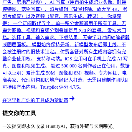
广告、房地产视频）、AI 写真（用自拍生成职业头像、时装
模特图、宠物写真）、照片编辑（背景移除、放大至 4K、老
照片修复）以及音频（配音、音乐生成、转录）。 你将获
得： 一个订阅取代五个。单一积分余额通用于所有工具，无
需为图像、视频和音频分别叠加每月 $20 的套餐。 零技术门
槛。选择工具、输入需求、下载结果，无需学习时间轴编辑器
或图层面板。 模型始终保持最新。新模型发布后即上线，不
会被注册时的旧技术锁定。 付费套餐对所有生成内容拥有完
整商业使用权。 支持移动端。iOS 应用可在手机上完成 AI 写
真、图像和视频生成。 超过 500,000 名创作者正在使用，数据
可以证明：累计生成 50M+ 图像和 8M+ 视频。专为网红、电
商卖家、代理机构和房地产经纪人打造，无需组建制作团队即
可持续产出内容。Trustpilot 评分 4.7/5。
在这里推广你的工具
成为赞助商
提交你的工具
一次提交即永久收录 HuntifyAI，获得外链与长期曝光。