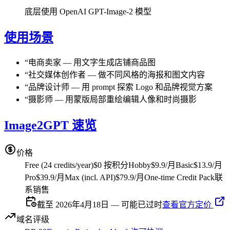
底层使用 OpenAI GPT-Image-2 模型
使用场景
“
电商卖家
—
用文字生成店铺商品图
“
社交媒体创作者
—
做不同风格的海报和图文内容
“
品牌设计师
—
用 prompt 探索 Logo 和品牌视觉方案
“
摄影师
—
用蒙版局部重绘编辑人像和时尚摄影
Image2GPT 速览
价格
Free (24 credits/year)
$0 按积分
Hobby
$9.9/月
Basic
$13.9/月
Pro
$39.9/月
Max (incl. API)
$79.9/月
One-time Credit Pack
联
系销售
截至 2026年4月18日 — 可能已过时
查看官方定价
域名评级