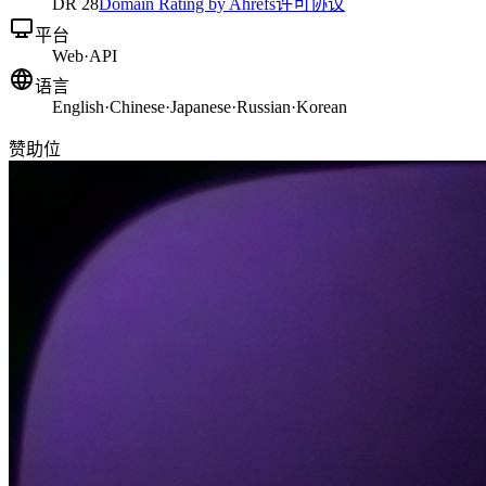
DR
28
Domain Rating by Ahrefs
许可协议
平台
Web
·
API
语言
English
·
Chinese
·
Japanese
·
Russian
·
Korean
赞助位