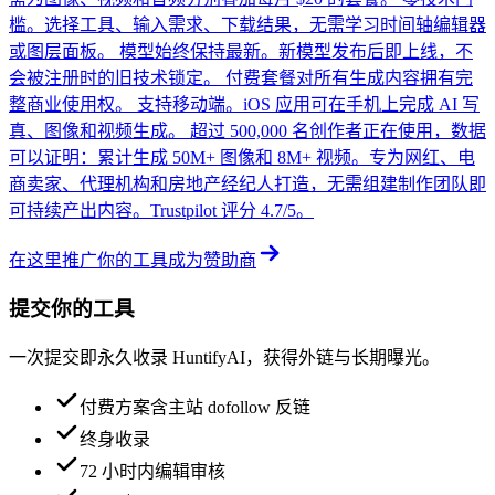
槛。选择工具、输入需求、下载结果，无需学习时间轴编辑器
或图层面板。 模型始终保持最新。新模型发布后即上线，不
会被注册时的旧技术锁定。 付费套餐对所有生成内容拥有完
整商业使用权。 支持移动端。iOS 应用可在手机上完成 AI 写
真、图像和视频生成。 超过 500,000 名创作者正在使用，数据
可以证明：累计生成 50M+ 图像和 8M+ 视频。专为网红、电
商卖家、代理机构和房地产经纪人打造，无需组建制作团队即
可持续产出内容。Trustpilot 评分 4.7/5。
在这里推广你的工具
成为赞助商
提交你的工具
一次提交即永久收录 HuntifyAI，获得外链与长期曝光。
付费方案含主站 dofollow 反链
终身收录
72 小时内编辑审核