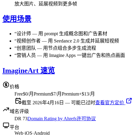
放大图片、延展视频到更多帧
使用场景
“
设计师
—
用 prompt 生成概念图和广告素材
“
视频创作者
—
用 Seedance 2.0 生成并延展短视频
“
创意团队
—
用节点组合多步生成流程
“
营销人员
—
用 Imagine Apps 一键出广告和热点画面
ImagineArt 速览
价格
Free
$0/月
Premium
$7/月
Premium+
$13/月
截至 2026年4月16日 — 可能已过时
查看官方定价
域名评级
DR
73
Domain Rating by Ahrefs
许可协议
平台
Web
·
iOS
·
Android