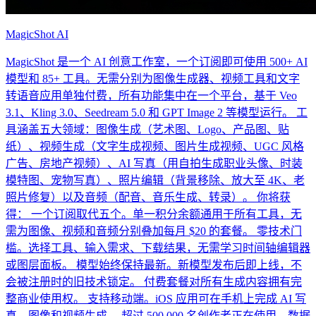
MagicShot AI
MagicShot 是一个 AI 创意工作室，一个订阅即可使用 500+ AI
模型和 85+ 工具。无需分别为图像生成器、视频工具和文字
转语音应用单独付费，所有功能集中在一个平台，基于 Veo
3.1、Kling 3.0、Seedream 5.0 和 GPT Image 2 等模型运行。 工
具涵盖五大领域：图像生成（艺术图、Logo、产品图、贴
纸）、视频生成（文字生成视频、图片生成视频、UGC 风格
广告、房地产视频）、AI 写真（用自拍生成职业头像、时装
模特图、宠物写真）、照片编辑（背景移除、放大至 4K、老
照片修复）以及音频（配音、音乐生成、转录）。 你将获
得： 一个订阅取代五个。单一积分余额通用于所有工具，无
需为图像、视频和音频分别叠加每月 $20 的套餐。 零技术门
槛。选择工具、输入需求、下载结果，无需学习时间轴编辑器
或图层面板。 模型始终保持最新。新模型发布后即上线，不
会被注册时的旧技术锁定。 付费套餐对所有生成内容拥有完
整商业使用权。 支持移动端。iOS 应用可在手机上完成 AI 写
真、图像和视频生成。 超过 500,000 名创作者正在使用，数据