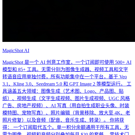
MagicShot AI
MagicShot 是一个 AI 创意工作室，一个订阅即可使用 500+ AI
模型和 85+ 工具。无需分别为图像生成器、视频工具和文字
转语音应用单独付费，所有功能集中在一个平台，基于 Veo
3.1、Kling 3.0、Seedream 5.0 和 GPT Image 2 等模型运行。 工
具涵盖五大领域：图像生成（艺术图、Logo、产品图、贴
纸）、视频生成（文字生成视频、图片生成视频、UGC 风格
广告、房地产视频）、AI 写真（用自拍生成职业头像、时装
模特图、宠物写真）、照片编辑（背景移除、放大至 4K、老
照片修复）以及音频（配音、音乐生成、转录）。 你将获
得： 一个订阅取代五个。单一积分余额通用于所有工具，无
需为图像、视频和音频分别叠加每月 $20 的套餐。 零技术门