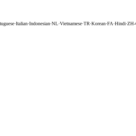
tuguese
·
Italian
·
Indonesian
·
NL
·
Vietnamese
·
TR
·
Korean
·
FA
·
Hindi
·
ZH