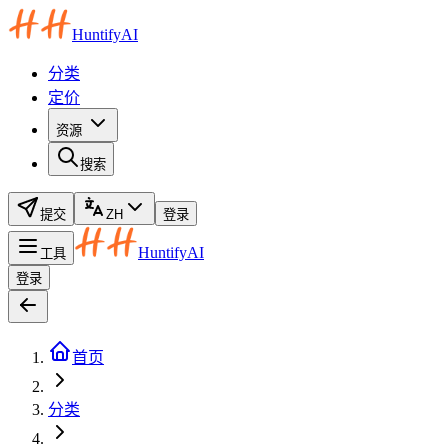
HuntifyAI
分类
定价
资源
搜索
提交
ZH
登录
HuntifyAI
工具
登录
首页
分类