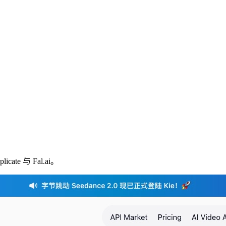
e 与 Fal.ai。