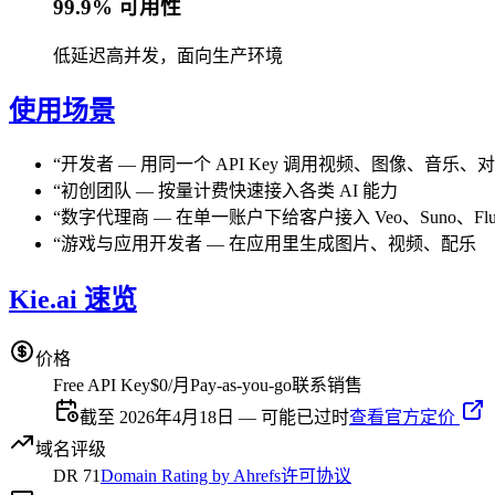
99.9% 可用性
低延迟高并发，面向生产环境
使用场景
“
开发者
—
用同一个 API Key 调用视频、图像、音乐、
“
初创团队
—
按量计费快速接入各类 AI 能力
“
数字代理商
—
在单一账户下给客户接入 Veo、Suno、Fl
“
游戏与应用开发者
—
在应用里生成图片、视频、配乐
Kie.ai 速览
价格
Free API Key
$0/月
Pay-as-you-go
联系销售
截至 2026年4月18日 — 可能已过时
查看官方定价
域名评级
DR
71
Domain Rating by Ahrefs
许可协议