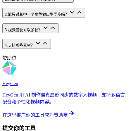
2
.
能只对其中一个角色做口型同步吗？
3
.
视频最长可以多长？
4
.
支持哪些素材？
赞助位
HeyGen
HeyGen 用 AI 制作逼真唇形同步的数字人视频，支持多语言
配音和个性化视频内容。
在这里推广你的工具
成为赞助商
提交你的工具