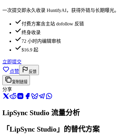
一次提交即永久收录 HuntifyAI，获得外链与长期曝光。
付费方案含主站 dofollow 反链
终身收录
72 小时内编辑审核
$16.9 起
立即提交
点赞
反馈
复制链接
分享
LipSync Studio 流量分析
「LipSync Studio」的替代方案