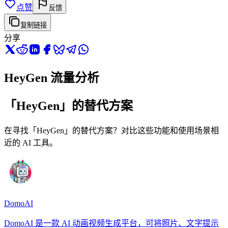
点赞
反馈
复制链接
分享
HeyGen 流量分析
「HeyGen」的替代方案
在寻找「HeyGen」的替代方案？对比这些功能和使用场景相
近的 AI 工具。
DomoAI
DomoAI 是一款 AI 动画视频生成平台，可将照片、文字提示