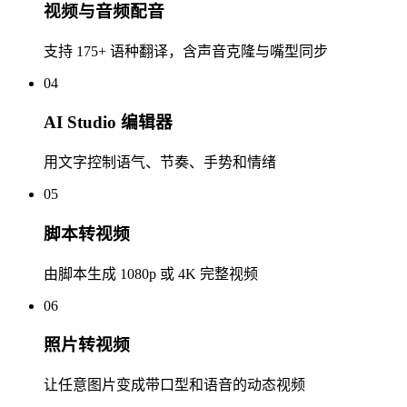
视频与音频配音
支持 175+ 语种翻译，含声音克隆与嘴型同步
04
AI Studio 编辑器
用文字控制语气、节奏、手势和情绪
05
脚本转视频
由脚本生成 1080p 或 4K 完整视频
06
照片转视频
让任意图片变成带口型和语音的动态视频