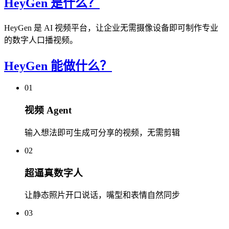
HeyGen 是什么？
HeyGen 是 AI 视频平台，让企业无需摄像设备即可制作专业
的数字人口播视频。
HeyGen 能做什么？
01
视频 Agent
输入想法即可生成可分享的视频，无需剪辑
02
超逼真数字人
让静态照片开口说话，嘴型和表情自然同步
03