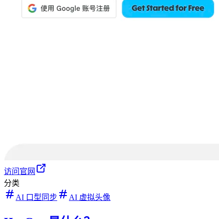
访问官网
分类
AI 口型同步
AI 虚拟头像