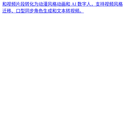
和视频片段转化为动漫风格动画和 AI 数字人，支持视频风格
迁移、口型同步角色生成和文本转视频。