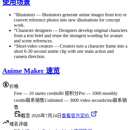
使用场景
“
Illustrators
—
Illustrators generate anime images from text or
convert reference photos into new illustrations for concept
work.
“
Character designers
—
Designers develop original characters
from a text brief and reuse the strongest wording for avatars
and scene references.
“
Short-video creators
—
Creators turn a character frame into a
short 6-30 second anime clip with one main action and
camera direction.
Anime Maker 速览
价格
Free — 10 starter credits
$0 按积分
Pro — 1000 monthly
credits
联系销售
Unlimited — 3000 video seconds/mo
联系销
售
截至 2026年7月24日
查看官方定价
域名评级