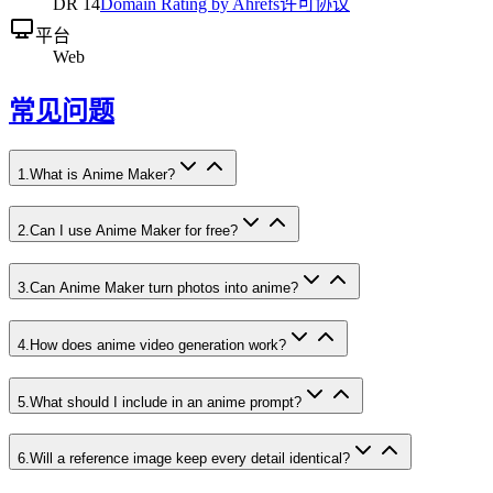
DR
14
Domain Rating by Ahrefs
许可协议
平台
Web
常见问题
1
.
What is Anime Maker?
2
.
Can I use Anime Maker for free?
3
.
Can Anime Maker turn photos into anime?
4
.
How does anime video generation work?
5
.
What should I include in an anime prompt?
6
.
Will a reference image keep every detail identical?