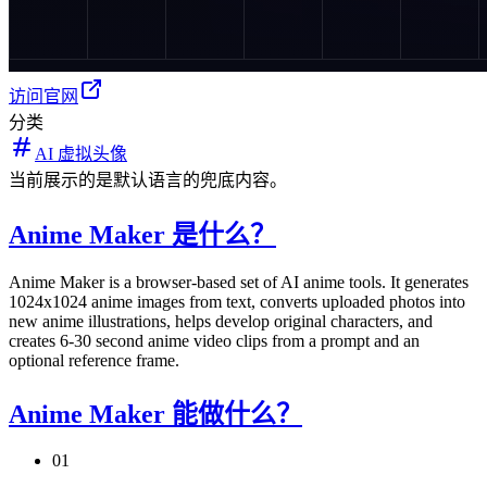
访问官网
分类
AI 虚拟头像
当前展示的是默认语言的兜底内容。
Anime Maker 是什么？
Anime Maker is a browser-based set of AI anime tools. It generates
1024x1024 anime images from text, converts uploaded photos into
new anime illustrations, helps develop original characters, and
creates 6-30 second anime video clips from a prompt and an
optional reference frame.
Anime Maker 能做什么？
01