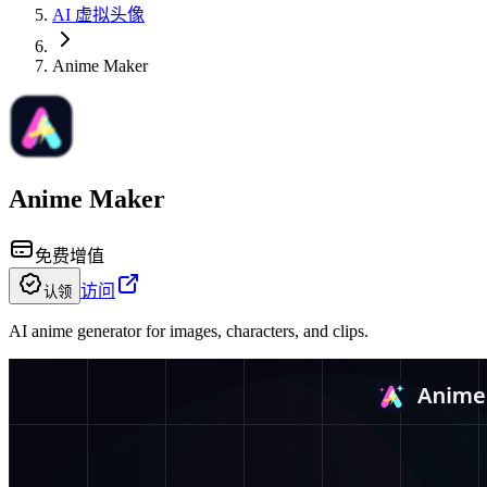
AI 虚拟头像
Anime Maker
Anime Maker
免费增值
访问
认领
AI anime generator for images, characters, and clips.