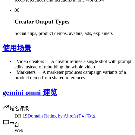
06
Creator Output Types
Social clips, product demos, avatars, ads, explainers
使用场景
“
Video creators
—
A creator refines a single shot with prompt
edits instead of rebuilding the whole video.
“
Marketers
—
A marketer produces campaign variants of a
product demo from shared references.
gemini omni 速览
域名评级
DR
19
Domain Rating by Ahrefs
许可协议
平台
Web