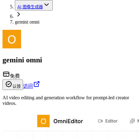
AI 图像生成器
gemini omni
gemini omni
免费
访问
认领
AI video editing and generation workflow for prompt-led creator
videos.