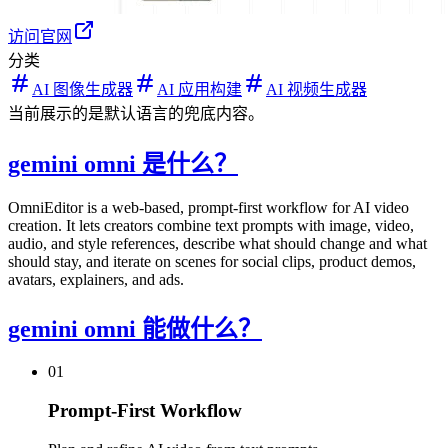
访问官网
分类
AI 图像生成器
AI 应用构建
AI 视频生成器
当前展示的是默认语言的兜底内容。
gemini omni 是什么？
OmniEditor is a web-based, prompt-first workflow for AI video
creation. It lets creators combine text prompts with image, video,
audio, and style references, describe what should change and what
should stay, and iterate on scenes for social clips, product demos,
avatars, explainers, and ads.
gemini omni 能做什么？
01
Prompt-First Workflow