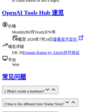
to count tokens or test a regex.
OpenAI Tools Hub 速览
价格
Monthly
$9/月
Yearly
$79/年
截至 2026年7月24日
查看官方定价
域名评级
DR
29
Domain Rating by Ahrefs
许可协议
平台
Web
常见问题
1
.
What's inside a teardown?
2
.
How is this different from Starter Story?