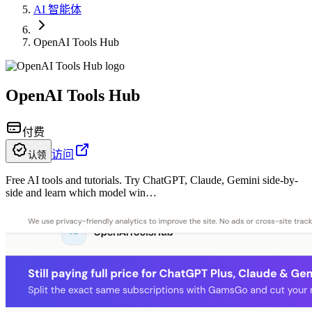
AI 智能体
OpenAI Tools Hub
OpenAI Tools Hub
付费
访问
认领
Free AI tools and tutorials. Try ChatGPT, Claude, Gemini side-by-
side and learn which model win…