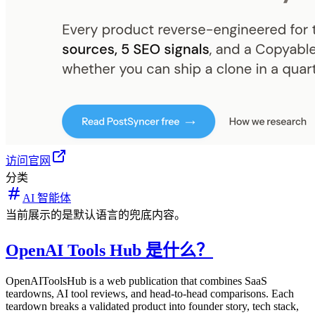
访问官网
分类
AI 智能体
当前展示的是默认语言的兜底内容。
OpenAI Tools Hub 是什么？
OpenAIToolsHub is a web publication that combines SaaS
teardowns, AI tool reviews, and head-to-head comparisons. Each
teardown breaks a validated product into founder story, tech stack,