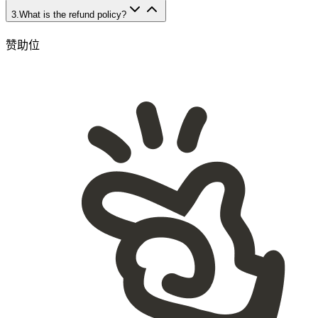
3
.
What is the refund policy?
赞助位