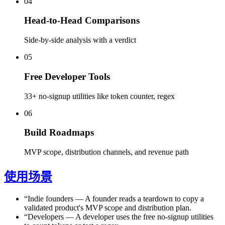
04
Head-to-Head Comparisons
Side-by-side analysis with a verdict
05
Free Developer Tools
33+ no-signup utilities like token counter, regex
06
Build Roadmaps
MVP scope, distribution channels, and revenue path
使用场景
“
Indie founders
—
A founder reads a teardown to copy a
validated product's MVP scope and distribution plan.
“
Developers
—
A developer uses the free no-signup utilities