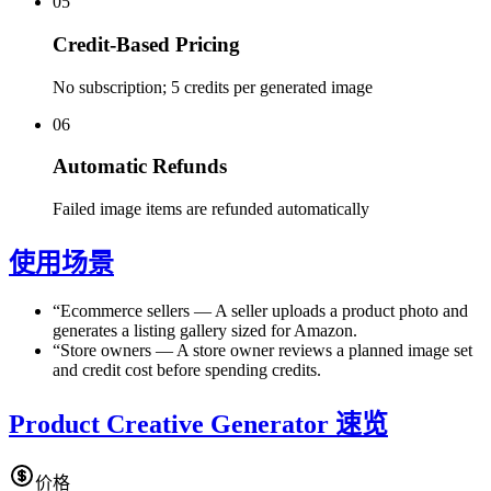
05
Credit-Based Pricing
No subscription; 5 credits per generated image
06
Automatic Refunds
Failed image items are refunded automatically
使用场景
“
Ecommerce sellers
—
A seller uploads a product photo and
generates a listing gallery sized for Amazon.
“
Store owners
—
A store owner reviews a planned image set
and credit cost before spending credits.
Product Creative Generator 速览
价格