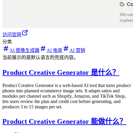
访问官网
分类
AI 图像生成器
AI 电商
AI 营销
当前展示的是默认语言的兜底内容。
Product Creative Generator 是什么？
Product Creative Generator is a web-based AI tool that turns product
photos into planned ecommerce image sets. It adapts ratios and
modules per channel such as Shopify, Amazon, and TikTok Shop,
lets users review the plan and credit cost before generating, and
produces 3 to 15 images per set.
Product Creative Generator 能做什么？