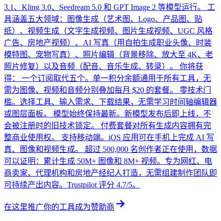
3.1、Kling 3.0、Seedream 5.0 和 GPT Image 2 等模型运行。 工
具涵盖五大领域：图像生成（艺术图、Logo、产品图、贴
纸）、视频生成（文字生成视频、图片生成视频、UGC 风格
广告、房地产视频）、AI 写真（用自拍生成职业头像、时装
模特图、宠物写真）、照片编辑（背景移除、放大至 4K、老
照片修复）以及音频（配音、音乐生成、转录）。 你将获
得： 一个订阅取代五个。单一积分余额通用于所有工具，无
需为图像、视频和音频分别叠加每月 $20 的套餐。 零技术门
槛。选择工具、输入需求、下载结果，无需学习时间轴编辑器
或图层面板。 模型始终保持最新。新模型发布后即上线，不
会被注册时的旧技术锁定。 付费套餐对所有生成内容拥有完
整商业使用权。 支持移动端。iOS 应用可在手机上完成 AI 写
真、图像和视频生成。 超过 500,000 名创作者正在使用，数据
可以证明：累计生成 50M+ 图像和 8M+ 视频。专为网红、电
商卖家、代理机构和房地产经纪人打造，无需组建制作团队即
可持续产出内容。Trustpilot 评分 4.7/5。
在这里推广你的工具
成为赞助商