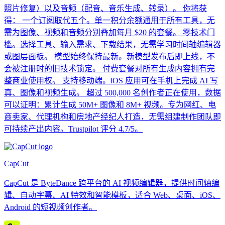
照片修复）以及音频（配音、音乐生成、转录）。 你将获
得： 一个订阅取代五个。单一积分余额通用于所有工具，无
需为图像、视频和音频分别叠加每月 $20 的套餐。 零技术门
槛。选择工具、输入需求、下载结果，无需学习时间轴编辑器
或图层面板。 模型始终保持最新。新模型发布后即上线，不
会被注册时的旧技术锁定。 付费套餐对所有生成内容拥有完
整商业使用权。 支持移动端。iOS 应用可在手机上完成 AI 写
真、图像和视频生成。 超过 500,000 名创作者正在使用，数据
可以证明：累计生成 50M+ 图像和 8M+ 视频。专为网红、电
商卖家、代理机构和房地产经纪人打造，无需组建制作团队即
可持续产出内容。Trustpilot 评分 4.7/5。
CapCut
CapCut 是 ByteDance 跨平台的 AI 视频编辑器，提供时间轴编
辑、自动字幕、AI 特效和智能模板，适合 Web、桌面、iOS、
Android 的短视频创作者。