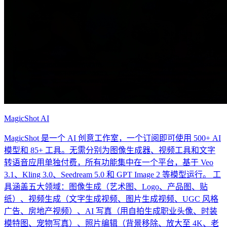
MagicShot AI
MagicShot 是一个 AI 创意工作室，一个订阅即可使用 500+ AI
模型和 85+ 工具。无需分别为图像生成器、视频工具和文字
转语音应用单独付费，所有功能集中在一个平台，基于 Veo
3.1、Kling 3.0、Seedream 5.0 和 GPT Image 2 等模型运行。 工
具涵盖五大领域：图像生成（艺术图、Logo、产品图、贴
纸）、视频生成（文字生成视频、图片生成视频、UGC 风格
广告、房地产视频）、AI 写真（用自拍生成职业头像、时装
模特图、宠物写真）、照片编辑（背景移除、放大至 4K、老