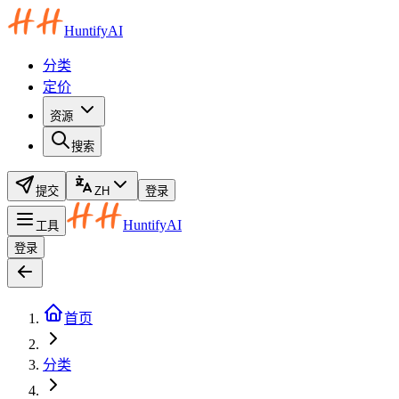
HuntifyAI
分类
定价
资源
搜索
提交
ZH
登录
HuntifyAI
工具
登录
首页
分类