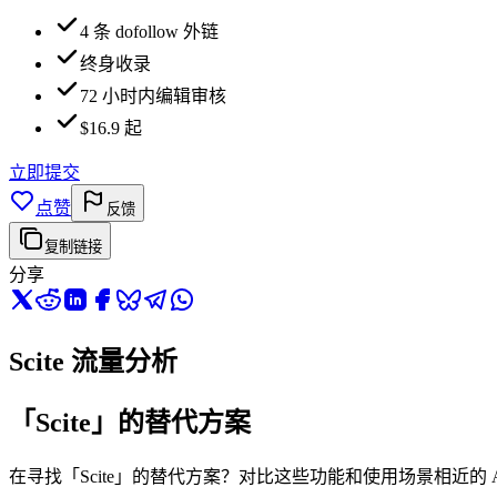
4 条 dofollow 外链
终身收录
72 小时内编辑审核
$16.9 起
立即提交
点赞
反馈
复制链接
分享
Scite 流量分析
「Scite」的替代方案
在寻找「Scite」的替代方案？对比这些功能和使用场景相近的 A