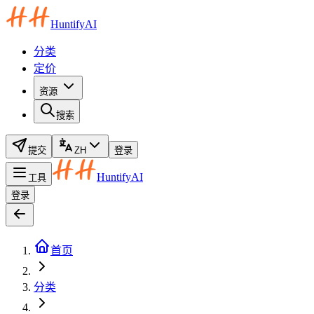
HuntifyAI
分类
定价
资源
搜索
提交
ZH
登录
HuntifyAI
工具
登录
首页
分类