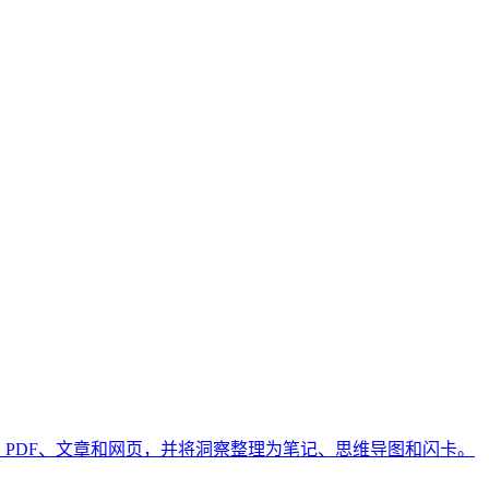
be 视频、PDF、文章和网页，并将洞察整理为笔记、思维导图和闪卡。