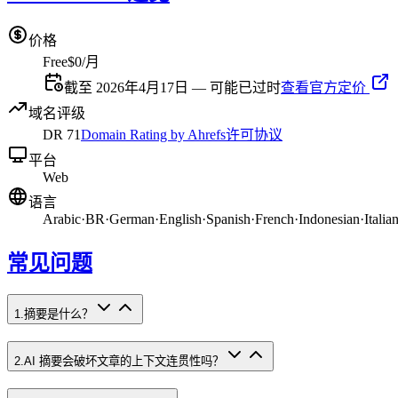
价格
Free
$0/月
截至 2026年4月17日 — 可能已过时
查看官方定价
域名评级
DR
71
Domain Rating by Ahrefs
许可协议
平台
Web
语言
Arabic
·
BR
·
German
·
English
·
Spanish
·
French
·
Indonesian
·
Italia
常见问题
1
.
摘要是什么？
2
.
AI 摘要会破坏文章的上下文连贯性吗？