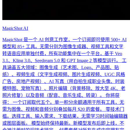
MagicShot AI
MagicShot 是一个 AI 创意工作室，一个订阅即可使用 500+ AI
模型和 85+ 工具。无需分别为图像生成器、视频工具和文字
转语音应用单独付费，所有功能集中在一个平台，基于 Veo
3.1、Kling 3.0、Seedream 5.0 和 GPT Image 2 等模型运行。 工
具涵盖五大领域：图像生成（艺术图、Logo、产品图、贴
纸）、视频生成（文字生成视频、图片生成视频、UGC 风格
广告、房地产视频）、AI 写真（用自拍生成职业头像、时装
模特图、宠物写真）、照片编辑（背景移除、放大至 4K、老
照片修复）以及音频（配音、音乐生成、转录）。 你将获
得： 一个订阅取代五个。单一积分余额通用于所有工具，无
需为图像、视频和音频分别叠加每月 $20 的套餐。 零技术门
槛。选择工具、输入需求、下载结果，无需学习时间轴编辑器
或图层面板。 模型始终保持最新。新模型发布后即上线，不