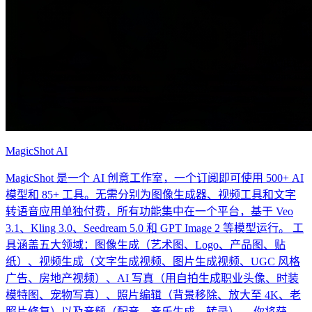
MagicShot AI
MagicShot 是一个 AI 创意工作室，一个订阅即可使用 500+ AI
模型和 85+ 工具。无需分别为图像生成器、视频工具和文字
转语音应用单独付费，所有功能集中在一个平台，基于 Veo
3.1、Kling 3.0、Seedream 5.0 和 GPT Image 2 等模型运行。 工
具涵盖五大领域：图像生成（艺术图、Logo、产品图、贴
纸）、视频生成（文字生成视频、图片生成视频、UGC 风格
广告、房地产视频）、AI 写真（用自拍生成职业头像、时装
模特图、宠物写真）、照片编辑（背景移除、放大至 4K、老
照片修复）以及音频（配音、音乐生成、转录）。 你将获