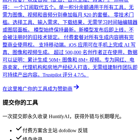
得： 一个订阅取代五个。单一积分余额通用于所有工具，无
需为图像、视频和音频分别叠加每月 $20 的套餐。 零技术门
槛。选择工具、输入需求、下载结果，无需学习时间轴编辑器
或图层面板。 模型始终保持最新。新模型发布后即上线，不
会被注册时的旧技术锁定。 付费套餐对所有生成内容拥有完
整商业使用权。 支持移动端。iOS 应用可在手机上完成 AI 写
真、图像和视频生成。 超过 500,000 名创作者正在使用，数据
可以证明：累计生成 50M+ 图像和 8M+ 视频。专为网红、电
商卖家、代理机构和房地产经纪人打造，无需组建制作团队即
可持续产出内容。Trustpilot 评分 4.7/5。
在这里推广你的工具
成为赞助商
提交你的工具
一次提交即永久收录 HuntifyAI，获得外链与长期曝光。
付费方案含主站 dofollow 反链
终身收录