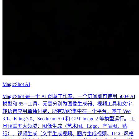
MagicShot AI
MagicShot 是一个 AI 创意工作室，一个订阅即可使用 500+ AI
模型和 85+ 工具。无需分别为图像生成器、视频工具和文字
转语音应用单独付费，所有功能集中在一个平台，基于 Veo
3.1、Kling 3.0、Seedream 5.0 和 GPT Image 2 等模型运行。 工
具涵盖五大领域：图像生成（艺术图、Logo、产品图、贴
纸）、视频生成（文字生成视频、图片生成视频、UGC 风格