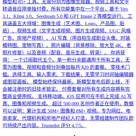
模型和 85+ 工具。无需分别为图像生成器、视频工具和文字
转语音应用单独付费，所有功能集中在一个平台，基于 Veo
3.1、Kling 3.0、Seedream 5.0 和 GPT Image 2 等模型运行。 工
具涵盖五大领域：图像生成（艺术图、Logo、产品图、贴
纸）、视频生成（文字生成视频、图片生成视频、UGC 风格
广告、房地产视频）、AI 写真（用自拍生成职业头像、时装
模特图、宠物写真）、照片编辑（背景移除、放大至 4K、老
照片修复）以及音频（配音、音乐生成、转录）。 你将获
得： 一个订阅取代五个。单一积分余额通用于所有工具，无
需为图像、视频和音频分别叠加每月 $20 的套餐。 零技术门
槛。选择工具、输入需求、下载结果，无需学习时间轴编辑器
或图层面板。 模型始终保持最新。新模型发布后即上线，不
会被注册时的旧技术锁定。 付费套餐对所有生成内容拥有完
整商业使用权。 支持移动端。iOS 应用可在手机上完成 AI 写
真、图像和视频生成。 超过 500,000 名创作者正在使用，数据
可以证明：累计生成 50M+ 图像和 8M+ 视频。专为网红、电
商卖家、代理机构和房地产经纪人打造，无需组建制作团队即
可持续产出内容。Trustpilot 评分 4.7/5。