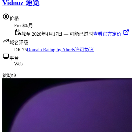
Vidnoz 速览
价格
Free
$0/月
截至 2026年4月17日 — 可能已过时
查看官方定价
域名评级
DR
75
Domain Rating by Ahrefs
许可协议
平台
Web
赞助位