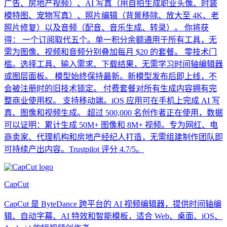
广告、房地产视频）、AI 写真（用自拍生成职业头像、时装
模特图、宠物写真）、照片编辑（背景移除、放大至 4K、老
照片修复）以及音频（配音、音乐生成、转录）。 你将获
得： 一个订阅取代五个。单一积分余额通用于所有工具，无
需为图像、视频和音频分别叠加每月 $20 的套餐。 零技术门
槛。选择工具、输入需求、下载结果，无需学习时间轴编辑器
或图层面板。 模型始终保持最新。新模型发布后即上线，不
会被注册时的旧技术锁定。 付费套餐对所有生成内容拥有完
整商业使用权。 支持移动端。iOS 应用可在手机上完成 AI 写
真、图像和视频生成。 超过 500,000 名创作者正在使用，数据
可以证明：累计生成 50M+ 图像和 8M+ 视频。专为网红、电
商卖家、代理机构和房地产经纪人打造，无需组建制作团队即
可持续产出内容。Trustpilot 评分 4.7/5。
CapCut
CapCut 是 ByteDance 跨平台的 AI 视频编辑器，提供时间轴编
辑、自动字幕、AI 特效和智能模板，适合 Web、桌面、iOS、