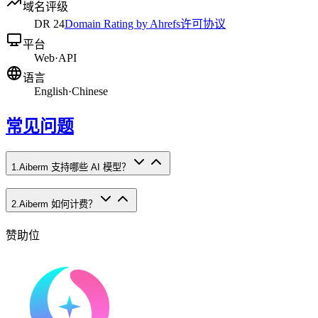
域名评级
DR
24
Domain Rating by Ahrefs
许可协议
平台
Web
·
API
语言
English
·
Chinese
常见问题
1
.
Aiberm 支持哪些 AI 模型？
2
.
Aiberm 如何计费？
赞助位