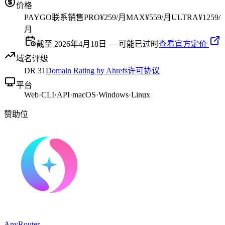
价格
PAYGO
联系销售
PRO
¥259/月
MAX
¥559/月
ULTRA
¥1259/
月
截至 2026年4月18日 — 可能已过时
查看官方定价
域名评级
DR
31
Domain Rating by Ahrefs
许可协议
平台
Web
·
CLI
·
API
·
macOS
·
Windows
·
Linux
赞助位
AnyRouter