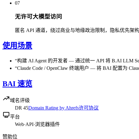
07
无许可大模型访问
匿名 API 通道，绕过商业与地缘政治限制，隐私优先架构
使用场景
“
构建 AI Agent 的开发者
—
通过统一 API 将 B.AI 
“
Claude Code / OpenClaw 终端用户
—
将 BAI 配置为 Cl
BAI 速览
域名评级
DR
45
Domain Rating by Ahrefs
许可协议
平台
Web
·
API
·
浏览器插件
赞助位