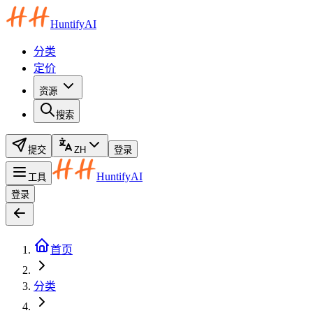
HuntifyAI
分类
定价
资源
搜索
提交
ZH
登录
HuntifyAI
工具
登录
首页
分类