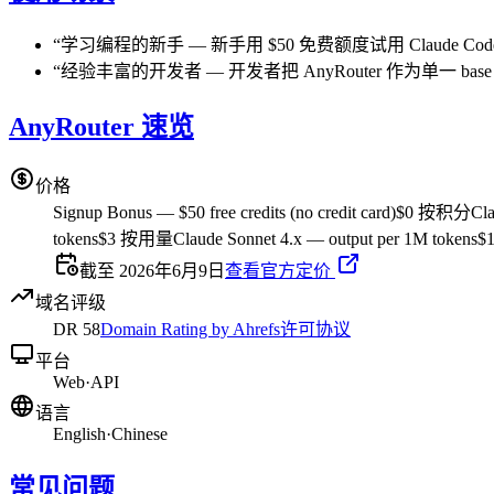
“
学习编程的新手
—
新手用 $50 免费额度试用 Claud
“
经验丰富的开发者
—
开发者把 AnyRouter 作为单一 base 
AnyRouter 速览
价格
Signup Bonus — $50 free credits (no credit card)
$0 按积分
Cla
tokens
$3 按用量
Claude Sonnet 4.x — output per 1M tokens
$
截至 2026年6月9日
查看官方定价
域名评级
DR
58
Domain Rating by Ahrefs
许可协议
平台
Web
·
API
语言
English
·
Chinese
常见问题