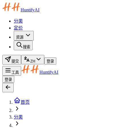
HuntifyAI
分类
定价
资源
搜索
提交
ZH
登录
HuntifyAI
工具
登录
首页
分类