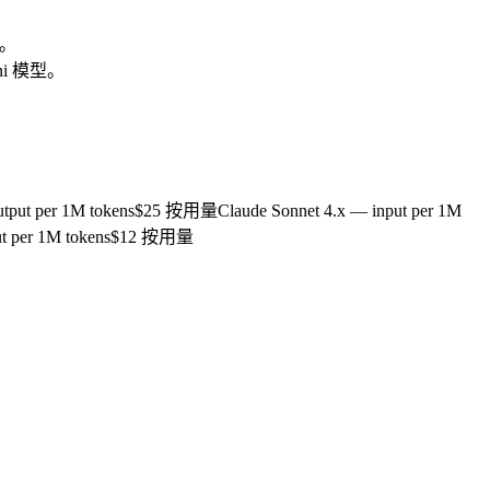
助。
ini 模型。
tput per 1M tokens
$25 按用量
Claude Sonnet 4.x — input per 1M
t per 1M tokens
$12 按用量