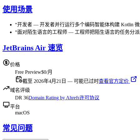
使用场景
“
开发者
—
开发者并行运行多个编码智能体构建 Kotlin
“
面对陌生语言的工程师
—
工程师把陌生语言的任务分派
JetBrains Air 速览
价格
Free Preview
$0/月
截至 2026年4月21日 — 可能已过时
查看官方定价
域名评级
DR
36
Domain Rating by Ahrefs
许可协议
平台
macOS
常见问题