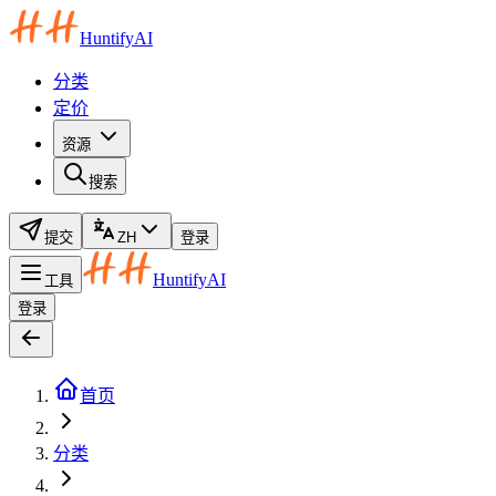
HuntifyAI
分类
定价
资源
搜索
提交
ZH
登录
HuntifyAI
工具
登录
首页
分类