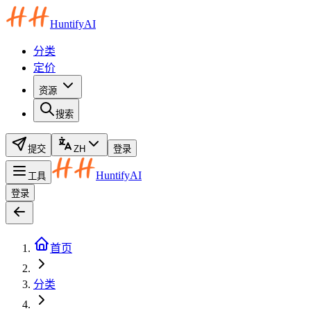
HuntifyAI
分类
定价
资源
搜索
提交
ZH
登录
HuntifyAI
工具
登录
首页
分类