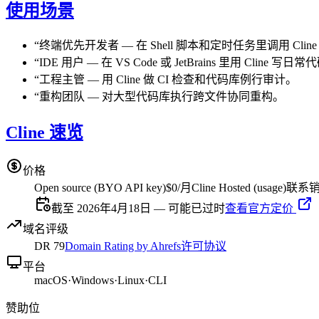
使用场景
“
终端优先开发者
—
在 Shell 脚本和定时任务里调用 Cline
“
IDE 用户
—
在 VS Code 或 JetBrains 里用 Cline 写日
“
工程主管
—
用 Cline 做 CI 检查和代码库例行审计。
“
重构团队
—
对大型代码库执行跨文件协同重构。
Cline 速览
价格
Open source (BYO API key)
$0/月
Cline Hosted (usage)
联系
截至 2026年4月18日 — 可能已过时
查看官方定价
域名评级
DR
79
Domain Rating by Ahrefs
许可协议
平台
macOS
·
Windows
·
Linux
·
CLI
赞助位