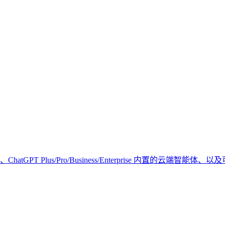
atGPT Plus/Pro/Business/Enterprise 内置的云端智