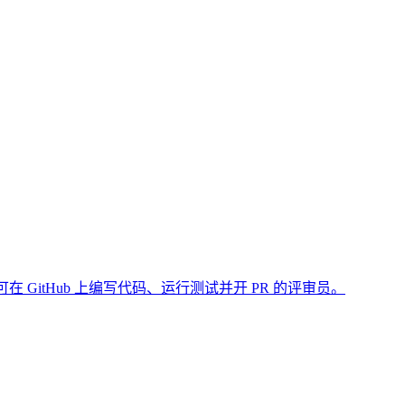
能体、以及可在 GitHub 上编写代码、运行测试并开 PR 的评审员。