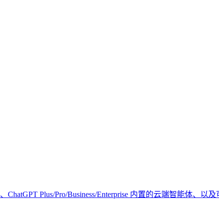
atGPT Plus/Pro/Business/Enterprise 内置的云端智