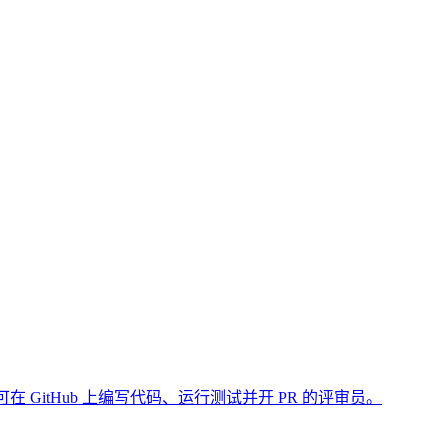
能体、以及可在 GitHub 上编写代码、运行测试并开 PR 的评审员。