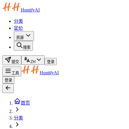
HuntifyAI
分类
定价
资源
搜索
提交
ZH
登录
HuntifyAI
工具
登录
首页
分类