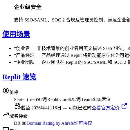
企业级安全
支持 SSO/SAML、SOC 2 合规及管理员控制，满足企
使用场景
“
创业者
—
非技术背景的创业者用英文描述 SaaS 想法，Re
“
产品经理
—
产品经理通过 Replit 将新功能原型化
“
企业团队
—
企业团队在 Replit 的 SSO/SAML 和 
Replit 速览
价格
Starter (free)
$0/月
Replit Core
$25/月
Teams
$40/席位
截至 2026年4月16日 — 可能已过时
查看官方定价
域名评级
DR
88
Domain Rating by Ahrefs
许可协议