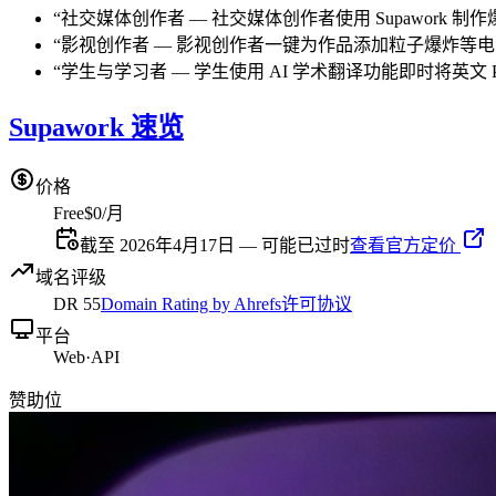
“
社交媒体创作者
—
社交媒体创作者使用 Supawor
“
影视创作者
—
影视创作者一键为作品添加粒子爆炸等电影
“
学生与学习者
—
学生使用 AI 学术翻译功能即时将英文
Supawork 速览
价格
Free
$0/月
截至 2026年4月17日 — 可能已过时
查看官方定价
域名评级
DR
55
Domain Rating by Ahrefs
许可协议
平台
Web
·
API
赞助位