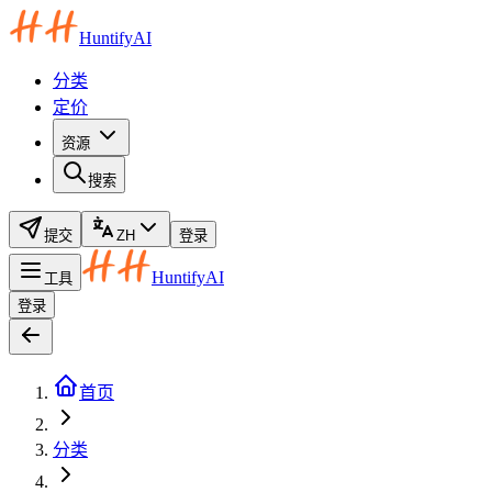
HuntifyAI
分类
定价
资源
搜索
提交
ZH
登录
HuntifyAI
工具
登录
首页
分类