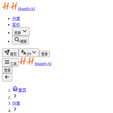
HuntifyAI
分类
定价
资源
搜索
提交
ZH
登录
HuntifyAI
工具
登录
首页
分类