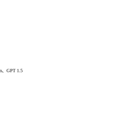
sm、GPT 1.5