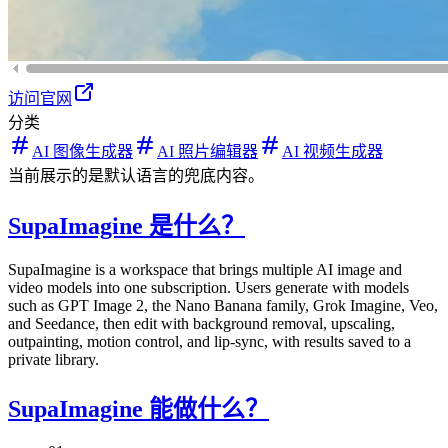
访问官网
分类
AI 图像生成器
AI 照片编辑器
AI 视频生成器
当前展示的是默认语言的兜底内容。
SupaImagine 是什么？
SupaImagine is a workspace that brings multiple AI image and
video models into one subscription. Users generate with models
such as GPT Image 2, the Nano Banana family, Grok Imagine, Veo,
and Seedance, then edit with background removal, upscaling,
outpainting, motion control, and lip-sync, with results saved to a
private library.
SupaImagine 能做什么？