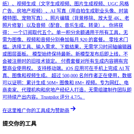
纸）、视频生成（文字生成视频、图片生成视频、UGC 风格
广告、房地产视频）、AI 写真（用自拍生成职业头像、时装
模特图、宠物写真）、照片编辑（背景移除、放大至 4K、老
照片修复）以及音频（配音、音乐生成、转录）。 你将获
得： 一个订阅取代五个。单一积分余额通用于所有工具，无
需为图像、视频和音频分别叠加每月 $20 的套餐。 零技术门
槛。选择工具、输入需求、下载结果，无需学习时间轴编辑器
或图层面板。 模型始终保持最新。新模型发布后即上线，不
会被注册时的旧技术锁定。 付费套餐对所有生成内容拥有完
整商业使用权。 支持移动端。iOS 应用可在手机上完成 AI 写
真、图像和视频生成。 超过 500,000 名创作者正在使用，数据
可以证明：累计生成 50M+ 图像和 8M+ 视频。专为网红、电
商卖家、代理机构和房地产经纪人打造，无需组建制作团队即
可持续产出内容。Trustpilot 评分 4.7/5。
在这里推广你的工具
成为赞助商
提交你的工具