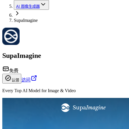
AI 图像生成器
SupaImagine
SupaImagine
免费
访问
认领
Every Top AI Model for Image & Video