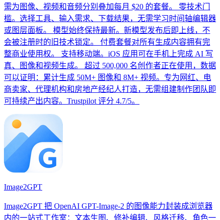
需为图像、视频和音频分别叠加每月 $20 的套餐。 零技术门
槛。选择工具、输入需求、下载结果，无需学习时间轴编辑器
或图层面板。 模型始终保持最新。新模型发布后即上线，不
会被注册时的旧技术锁定。 付费套餐对所有生成内容拥有完
整商业使用权。 支持移动端。iOS 应用可在手机上完成 AI 写
真、图像和视频生成。 超过 500,000 名创作者正在使用，数据
可以证明：累计生成 50M+ 图像和 8M+ 视频。专为网红、电
商卖家、代理机构和房地产经纪人打造，无需组建制作团队即
可持续产出内容。Trustpilot 评分 4.7/5。
Image2GPT
Image2GPT 把 OpenAI GPT-Image-2 的图像能力封装成浏览器
内的一站式工作室：文本生图、修补编辑、风格迁移、角色一