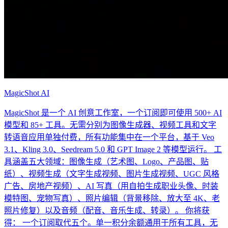
MagicShot AI
MagicShot 是一个 AI 创意工作室，一个订阅即可使用 500+ AI
模型和 85+ 工具。无需分别为图像生成器、视频工具和文字
转语音应用单独付费，所有功能集中在一个平台，基于 Veo
3.1、Kling 3.0、Seedream 5.0 和 GPT Image 2 等模型运行。 工
具涵盖五大领域：图像生成（艺术图、Logo、产品图、贴
纸）、视频生成（文字生成视频、图片生成视频、UGC 风格
广告、房地产视频）、AI 写真（用自拍生成职业头像、时装
模特图、宠物写真）、照片编辑（背景移除、放大至 4K、老
照片修复）以及音频（配音、音乐生成、转录）。 你将获
得： 一个订阅取代五个。单一积分余额通用于所有工具，无