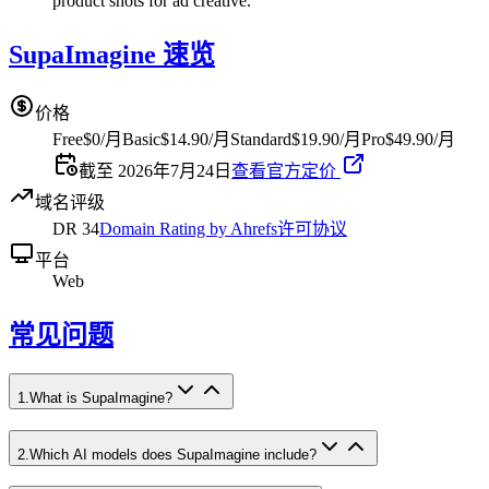
product shots for ad creative.
SupaImagine 速览
价格
Free
$0/月
Basic
$14.90/月
Standard
$19.90/月
Pro
$49.90/月
截至 2026年7月24日
查看官方定价
域名评级
DR
34
Domain Rating by Ahrefs
许可协议
平台
Web
常见问题
1
.
What is SupaImagine?
2
.
Which AI models does SupaImagine include?