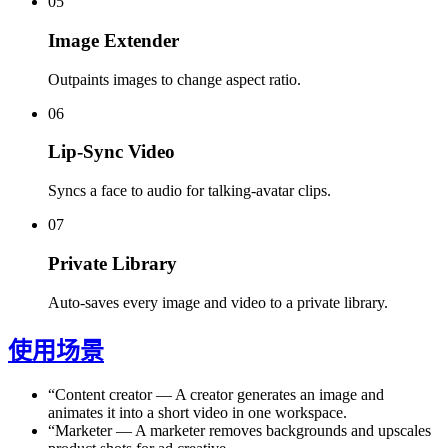
05
Image Extender
Outpaints images to change aspect ratio.
06
Lip-Sync Video
Syncs a face to audio for talking-avatar clips.
07
Private Library
Auto-saves every image and video to a private library.
使用场景
“
Content creator
—
A creator generates an image and
animates it into a short video in one workspace.
“
Marketer
—
A marketer removes backgrounds and upscales