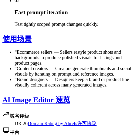
05
Fast prompt iteration
Test tightly scoped prompt changes quickly.
使用场景
“
Ecommerce sellers
—
Sellers restyle product shots and
backgrounds to produce polished visuals for listings and
product pages.
“
Content creators
—
Creators generate thumbnails and social
visuals by iterating on prompt and reference images.
“
Brand designers
—
Designers keep a brand or product line
visually coherent across many generated images.
AI Image Editor 速览
域名评级
DR
26
Domain Rating by Ahrefs
许可协议
平台