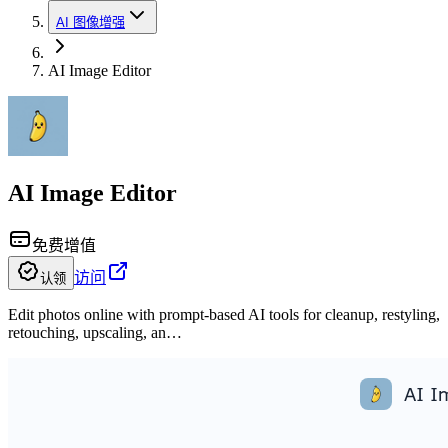
AI 图像增强
AI Image Editor
AI Image Editor
免费增值
访问
认领
Edit photos online with prompt-based AI tools for cleanup, restyling,
retouching, upscaling, an…