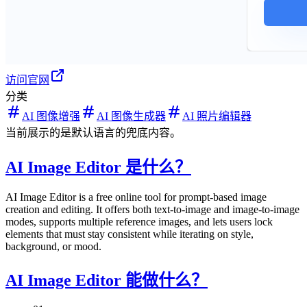
访问官网
分类
AI 图像增强
AI 图像生成器
AI 照片编辑器
当前展示的是默认语言的兜底内容。
AI Image Editor 是什么？
AI Image Editor is a free online tool for prompt-based image
creation and editing. It offers both text-to-image and image-to-image
modes, supports multiple reference images, and lets users lock
elements that must stay consistent while iterating on style,
background, or mood.
AI Image Editor 能做什么？