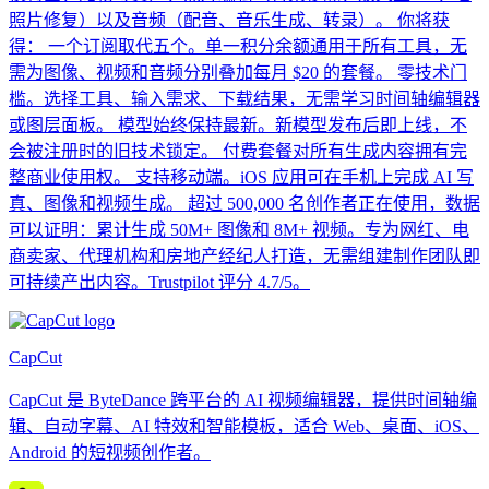
照片修复）以及音频（配音、音乐生成、转录）。 你将获
得： 一个订阅取代五个。单一积分余额通用于所有工具，无
需为图像、视频和音频分别叠加每月 $20 的套餐。 零技术门
槛。选择工具、输入需求、下载结果，无需学习时间轴编辑器
或图层面板。 模型始终保持最新。新模型发布后即上线，不
会被注册时的旧技术锁定。 付费套餐对所有生成内容拥有完
整商业使用权。 支持移动端。iOS 应用可在手机上完成 AI 写
真、图像和视频生成。 超过 500,000 名创作者正在使用，数据
可以证明：累计生成 50M+ 图像和 8M+ 视频。专为网红、电
商卖家、代理机构和房地产经纪人打造，无需组建制作团队即
可持续产出内容。Trustpilot 评分 4.7/5。
CapCut
CapCut 是 ByteDance 跨平台的 AI 视频编辑器，提供时间轴编
辑、自动字幕、AI 特效和智能模板，适合 Web、桌面、iOS、
Android 的短视频创作者。