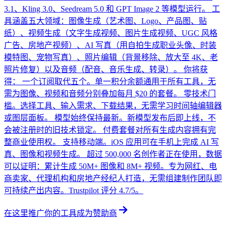
3.1、Kling 3.0、Seedream 5.0 和 GPT Image 2 等模型运行。 工
具涵盖五大领域：图像生成（艺术图、Logo、产品图、贴
纸）、视频生成（文字生成视频、图片生成视频、UGC 风格
广告、房地产视频）、AI 写真（用自拍生成职业头像、时装
模特图、宠物写真）、照片编辑（背景移除、放大至 4K、老
照片修复）以及音频（配音、音乐生成、转录）。 你将获
得： 一个订阅取代五个。单一积分余额通用于所有工具，无
需为图像、视频和音频分别叠加每月 $20 的套餐。 零技术门
槛。选择工具、输入需求、下载结果，无需学习时间轴编辑器
或图层面板。 模型始终保持最新。新模型发布后即上线，不
会被注册时的旧技术锁定。 付费套餐对所有生成内容拥有完
整商业使用权。 支持移动端。iOS 应用可在手机上完成 AI 写
真、图像和视频生成。 超过 500,000 名创作者正在使用，数据
可以证明：累计生成 50M+ 图像和 8M+ 视频。专为网红、电
商卖家、代理机构和房地产经纪人打造，无需组建制作团队即
可持续产出内容。Trustpilot 评分 4.7/5。
在这里推广你的工具
成为赞助商