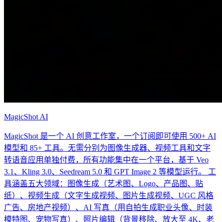
MagicShot AI
MagicShot 是一个 AI 创意工作室，一个订阅即可使用 500+ AI
模型和 85+ 工具。无需分别为图像生成器、视频工具和文字
转语音应用单独付费，所有功能集中在一个平台，基于 Veo
3.1、Kling 3.0、Seedream 5.0 和 GPT Image 2 等模型运行。 工
具涵盖五大领域：图像生成（艺术图、Logo、产品图、贴
纸）、视频生成（文字生成视频、图片生成视频、UGC 风格
广告、房地产视频）、AI 写真（用自拍生成职业头像、时装
模特图、宠物写真）、照片编辑（背景移除、放大至 4K、老