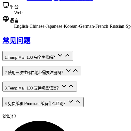
平台
Web
语言
English
·
Chinese
·
Japanese
·
Korean
·
German
·
French
·
Russian
·
Sp
常见问题
1
.
Temp Mail 100 完全免费吗？
2
.
使用一次性邮件地址需要注册吗？
3
.
Temp Mail 100 支持哪些语言？
4
.
免费版和 Premium 版有什么区别？
赞助位