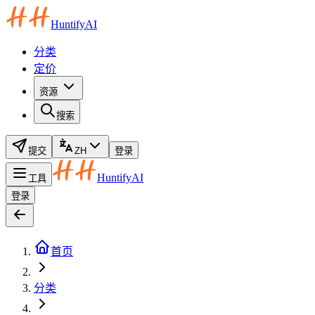
HuntifyAI
分类
定价
资源
搜索
提交
ZH
登录
HuntifyAI
工具
登录
首页
分类