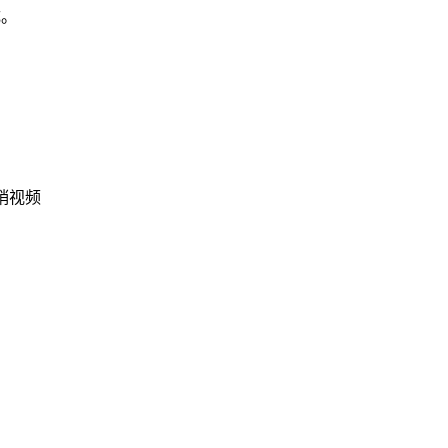
成。
销视频