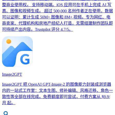
整商业使用权。 支持移动端。iOS 应用可在手机上完成 AI 写
真、图像和视频生成。 超过 500,000 名创作者正在使用，数据
可以证明：累计生成 50M+ 图像和 8M+ 视频。专为网红、电
商卖家、代理机构和房地产经纪人打造，无需组建制作团队即
可持续产出内容。Trustpilot 评分 4.7/5。
Image2GPT
Image2GPT 把 OpenAI GPT-Image-2 的图像能力封装成浏览器
内的一站式工作室：文本生图、修补编辑、风格迁移、角色一
致性等全部在线完成。免费额度即可尝试，付费方案从 $9.9/
月 起。