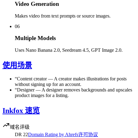
Video Generation
Makes video from text prompts or source images.
06
Multiple Models
Uses Nano Banana 2.0, Seedream 4.5, GPT Image 2.0.
使用场景
“
Content creator
—
A creator makes illustrations for posts
without signing up for an account.
“
Designer
—
A designer removes backgrounds and upscales
product images for a listing.
Inkfox 速览
域名评级
DR
22
Domain Rating by Ahrefs
许可协议