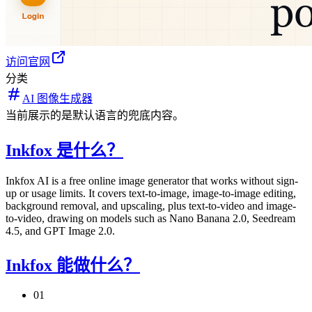
访问官网
分类
AI 图像生成器
当前展示的是默认语言的兜底内容。
Inkfox 是什么？
Inkfox AI is a free online image generator that works without sign-
up or usage limits. It covers text-to-image, image-to-image editing,
background removal, and upscaling, plus text-to-video and image-
to-video, drawing on models such as Nano Banana 2.0, Seedream
4.5, and GPT Image 2.0.
Inkfox 能做什么？
01