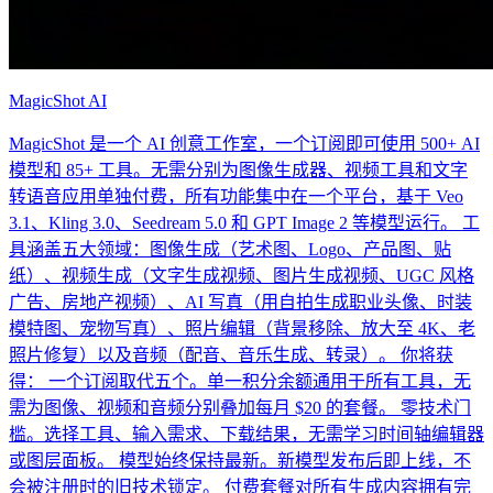
MagicShot AI
MagicShot 是一个 AI 创意工作室，一个订阅即可使用 500+ AI
模型和 85+ 工具。无需分别为图像生成器、视频工具和文字
转语音应用单独付费，所有功能集中在一个平台，基于 Veo
3.1、Kling 3.0、Seedream 5.0 和 GPT Image 2 等模型运行。 工
具涵盖五大领域：图像生成（艺术图、Logo、产品图、贴
纸）、视频生成（文字生成视频、图片生成视频、UGC 风格
广告、房地产视频）、AI 写真（用自拍生成职业头像、时装
模特图、宠物写真）、照片编辑（背景移除、放大至 4K、老
照片修复）以及音频（配音、音乐生成、转录）。 你将获
得： 一个订阅取代五个。单一积分余额通用于所有工具，无
需为图像、视频和音频分别叠加每月 $20 的套餐。 零技术门
槛。选择工具、输入需求、下载结果，无需学习时间轴编辑器
或图层面板。 模型始终保持最新。新模型发布后即上线，不
会被注册时的旧技术锁定。 付费套餐对所有生成内容拥有完