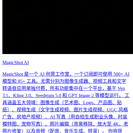
MagicShot AI
MagicShot 是一个 AI 创意工作室，一个订阅即可使用 500+ AI
模型和 85+ 工具。无需分别为图像生成器、视频工具和文字
转语音应用单独付费，所有功能集中在一个平台，基于 Veo
3.1、Kling 3.0、Seedream 5.0 和 GPT Image 2 等模型运行。 工
具涵盖五大领域：图像生成（艺术图、Logo、产品图、贴
纸）、视频生成（文字生成视频、图片生成视频、UGC 风格
广告、房地产视频）、AI 写真（用自拍生成职业头像、时装
模特图、宠物写真）、照片编辑（背景移除、放大至 4K、老
照片修复）以及音频（配音、音乐生成、转录）。 你将获