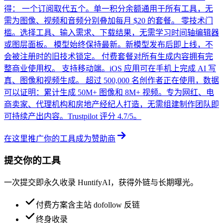
得： 一个订阅取代五个。单一积分余额通用于所有工具，无
需为图像、视频和音频分别叠加每月 $20 的套餐。 零技术门
槛。选择工具、输入需求、下载结果，无需学习时间轴编辑器
或图层面板。 模型始终保持最新。新模型发布后即上线，不
会被注册时的旧技术锁定。 付费套餐对所有生成内容拥有完
整商业使用权。 支持移动端。iOS 应用可在手机上完成 AI 写
真、图像和视频生成。 超过 500,000 名创作者正在使用，数据
可以证明：累计生成 50M+ 图像和 8M+ 视频。专为网红、电
商卖家、代理机构和房地产经纪人打造，无需组建制作团队即
可持续产出内容。Trustpilot 评分 4.7/5。
在这里推广你的工具
成为赞助商
提交你的工具
一次提交即永久收录 HuntifyAI，获得外链与长期曝光。
付费方案含主站 dofollow 反链
终身收录