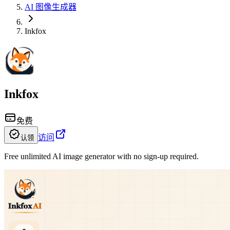
AI 图像生成器
Inkfox
Inkfox
免费
访问
认领
Free unlimited AI image generator with no sign-up required.