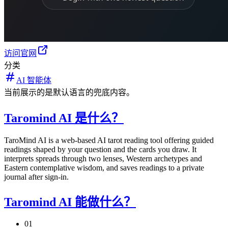
访问官网
分类
AI 智能体
当前展示的是默认语言的兜底内容。
Taromind AI 是什么？
TaroMind AI is a web-based AI tarot reading tool offering guided
readings shaped by your question and the cards you draw. It
interprets spreads through two lenses, Western archetypes and
Eastern contemplative wisdom, and saves readings to a private
journal after sign-in.
Taromind AI 能做什么？
01