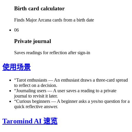
Birth card calculator
Finds Major Arcana cards from a birth date
06
Private journal
Saves readings for reflection after sign-in
使用场景
“
Tarot enthusiasts
—
An enthusiast draws a three-card spread
to reflect on a decision.
“
Journaling users
—
A user saves a reading to a private
journal to revisit it later.
“
Curious beginners
—
A beginner asks a yes/no question for a
quick reflective answer.
Taromind AI 速览