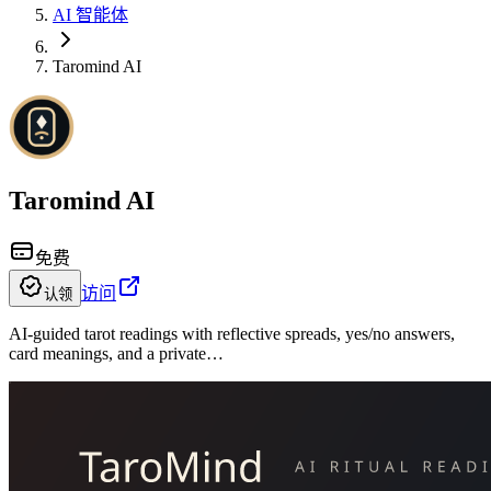
AI 智能体
Taromind AI
Taromind AI
免费
访问
认领
AI-guided tarot readings with reflective spreads, yes/no answers,
card meanings, and a private…