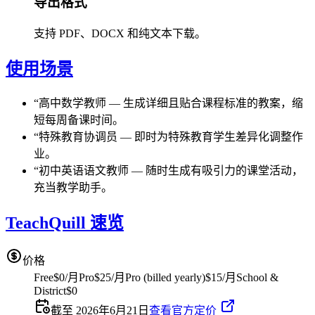
导出格式
支持 PDF、DOCX 和纯文本下载。
使用场景
“
高中数学教师
—
生成详细且贴合课程标准的教案，缩
短每周备课时间。
“
特殊教育协调员
—
即时为特殊教育学生差异化调整作
业。
“
初中英语语文教师
—
随时生成有吸引力的课堂活动，
充当教学助手。
TeachQuill 速览
价格
Free
$0/月
Pro
$25/月
Pro (billed yearly)
$15/月
School &
District
$0
截至 2026年6月21日
查看官方定价