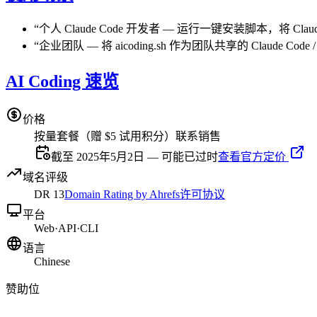
“
个人 Claude Code 开发者
—
运行一键安装脚本，将 Clau
“
企业团队
—
将 aicoding.sh 作为团队共享的 Claude C
AI Coding 速览
价格
按量套餐（赠 $5 试用积分）
联系销售
截至 2025年5月2日 — 可能已过时
查看官方定价
域名评级
DR
13
Domain Rating by Ahrefs
许可协议
平台
Web
·
API
·
CLI
语言
Chinese
赞助位