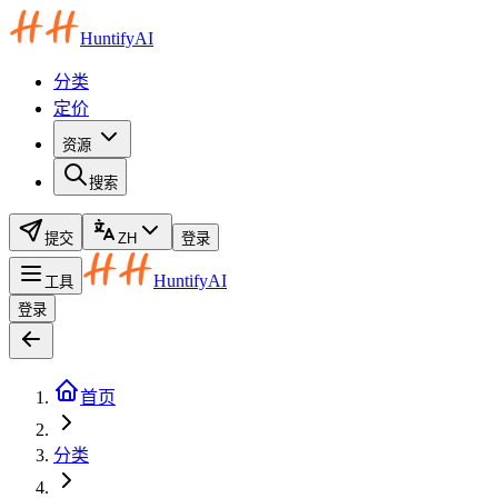
HuntifyAI
分类
定价
资源
搜索
提交
ZH
登录
HuntifyAI
工具
登录
首页
分类